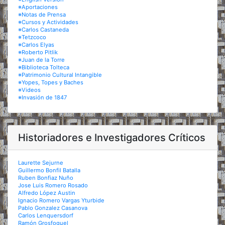
※Aportaciones
※Notas de Prensa
※Cursos y Actividades
※Carlos Castaneda
※Tetzcoco
※Carlos Elyas
※Roberto Pitlik
※Juan de la Torre
※Biblioteca Tolteca
※Patrimonio Cultural Intangible
※Yopes, Topes y Baches
※Videos
※Invasión de 1847
Historiadores e Investigadores Críticos
Laurette Sejurne
Guillermo Bonfil Batalla
Ruben Bonfiaz Nuño
Jose Luis Romero Rosado
Alfredo López Austin
Ignacio Romero Vargas Yturbide
Pablo Gonzalez Casanova
Carlos Lenquersdorf
Ramón Grosfoguel