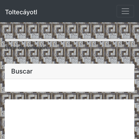
Toltecáyotl
Error de conexión.
Buscar