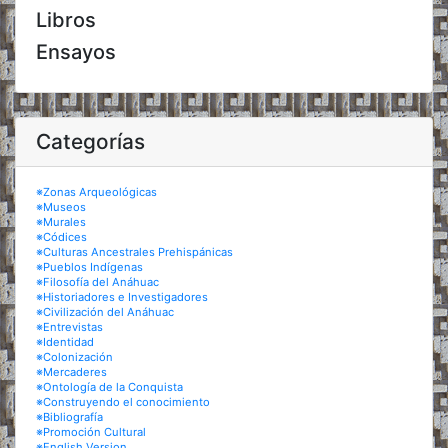
Libros
Ensayos
Categorías
※Zonas Arqueológicas
※Museos
※Murales
※Códices
※Culturas Ancestrales Prehispánicas
※Pueblos Indígenas
※Filosofía del Anáhuac
※Historiadores e Investigadores
※Civilización del Anáhuac
※Entrevistas
※Identidad
※Colonización
※Mercaderes
※Ontología de la Conquista
※Construyendo el conocimiento
※Bibliografía
※Promoción Cultural
※English Version