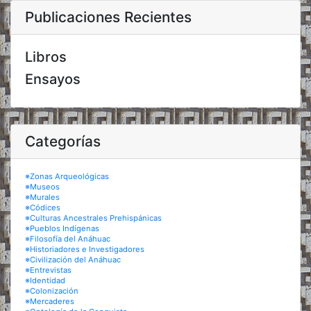
Publicaciones Recientes
Libros
Ensayos
Categorías
※Zonas Arqueológicas
※Museos
※Murales
※Códices
※Culturas Ancestrales Prehispánicas
※Pueblos Indígenas
※Filosofía del Anáhuac
※Historiadores e Investigadores
※Civilización del Anáhuac
※Entrevistas
※Identidad
※Colonización
※Mercaderes