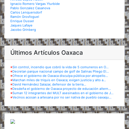
Ignacio Romero Vargas Yturbide
Pablo Gonzalez Casanova
Carlos Lenquersdorf
Ramón Grosfoguel
Enrique Dussel
Jaques Lafaye
Jacobo Grinberg
Últimos Artículos Oaxaca
※
Sin control, incendio que cobró la vida de 5 comuneros en O...
※
Decretan parque nacional campo de golf de Salinas Pliego El...
※
Ofrece el gobierno de Oaxaca disculpa pública por atropello...
※
Marchan miles de triquis en Oaxaca; exigen justicia y alto a...
※
David Hernández Salazar, defensor de la tierra...
※
Desdeña el gobierno de Oaxaca proyecto de educación altern...
※
Suman 12 integrantes del MULT asesinados en el gobierno de J...
※
Vecinos acosan a artesana por no ser nativa de pueblo oaxaqu...