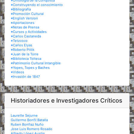
※Ontología de la Conquista
※Construyendo el conocimiento
※Bibliografía
※Promoción Cultural
※English Version
※Aportaciones
※Notas de Prensa
※Cursos y Actividades
※Carlos Castaneda
※Tetzcoco
※Carlos Elyas
※Roberto Pitlik
※Juan de la Torre
※Biblioteca Tolteca
※Patrimonio Cultural Intangible
※Yopes, Topes y Baches
※Videos
※Invasión de 1847
Historiadores e Investigadores Críticos
Laurette Sejurne
Guillermo Bonfil Batalla
Ruben Bonfiaz Nuño
Jose Luis Romero Rosado
Alfredo López Austin