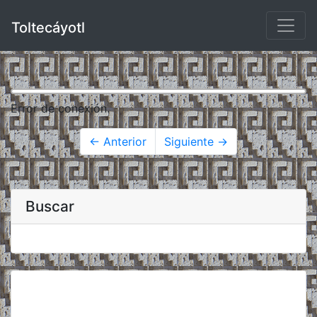
Toltecáyotl
Error de conexión.
← Anterior
Siguiente →
Buscar