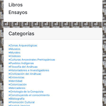
Libros
Ensayos
Categorías
※Zonas Arqueológicas
※Museos
※Murales
※Códices
※Culturas Ancestrales Prehispánicas
※Pueblos Indígenas
※Filosofía del Anáhuac
※Historiadores e Investigadores
※Civilización del Anáhuac
※Entrevistas
※Identidad
※Colonización
※Mercaderes
※Ontología de la Conquista
※Construyendo el conocimiento
※Bibliografía
※Promoción Cultural
※English Version