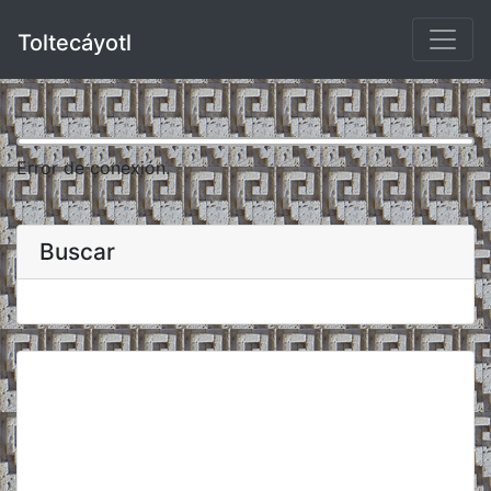
Toltecáyotl
Error de conexión.
Buscar