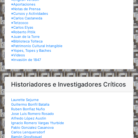
※Aportaciones
※Notas de Prensa
※Cursos y Actividades
※Carlos Castaneda
※Tetzcoco
※Carlos Elyas
※Roberto Pitlik
※Juan de la Torre
※Biblioteca Tolteca
※Patrimonio Cultural Intangible
※Yopes, Topes y Baches
※Videos
※Invasión de 1847
Historiadores e Investigadores Críticos
Laurette Sejurne
Guillermo Bonfil Batalla
Ruben Bonfiaz Nuño
Jose Luis Romero Rosado
Alfredo López Austin
Ignacio Romero Vargas Yturbide
Pablo Gonzalez Casanova
Carlos Lenquersdorf
Ramón Grosfoguel