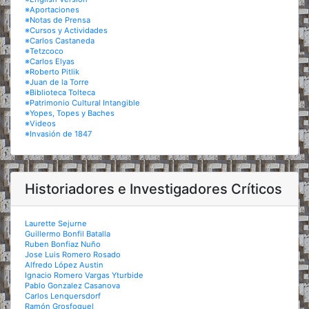
※Aportaciones
※Notas de Prensa
※Cursos y Actividades
※Carlos Castaneda
※Tetzcoco
※Carlos Elyas
※Roberto Pitlik
※Juan de la Torre
※Biblioteca Tolteca
※Patrimonio Cultural Intangible
※Yopes, Topes y Baches
※Videos
※Invasión de 1847
Historiadores e Investigadores Críticos
Laurette Sejurne
Guillermo Bonfil Batalla
Ruben Bonfiaz Nuño
Jose Luis Romero Rosado
Alfredo López Austin
Ignacio Romero Vargas Yturbide
Pablo Gonzalez Casanova
Carlos Lenquersdorf
Ramón Grosfoguel