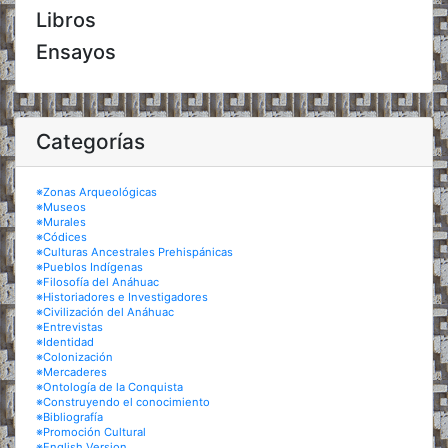
Libros
Ensayos
Categorías
※Zonas Arqueológicas
※Museos
※Murales
※Códices
※Culturas Ancestrales Prehispánicas
※Pueblos Indígenas
※Filosofía del Anáhuac
※Historiadores e Investigadores
※Civilización del Anáhuac
※Entrevistas
※Identidad
※Colonización
※Mercaderes
※Ontología de la Conquista
※Construyendo el conocimiento
※Bibliografía
※Promoción Cultural
※English Version