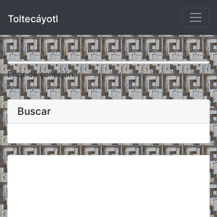
Toltecáyotl
Error de conexión.
Buscar