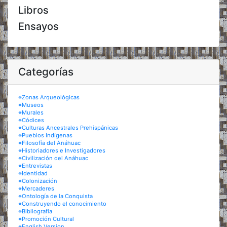
Libros
Ensayos
Categorías
※Zonas Arqueológicas
※Museos
※Murales
※Códices
※Culturas Ancestrales Prehispánicas
※Pueblos Indígenas
※Filosofía del Anáhuac
※Historiadores e Investigadores
※Civilización del Anáhuac
※Entrevistas
※Identidad
※Colonización
※Mercaderes
※Ontología de la Conquista
※Construyendo el conocimiento
※Bibliografía
※Promoción Cultural
※English Version