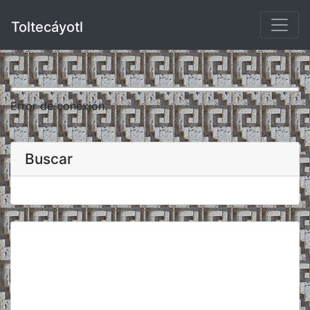
Toltecáyotl
Error de conexión.
Buscar