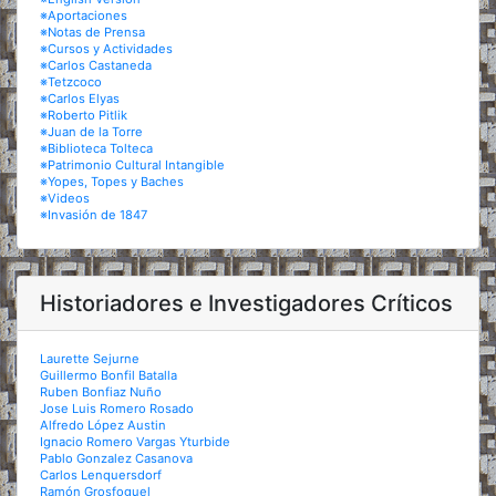
※Aportaciones
※Notas de Prensa
※Cursos y Actividades
※Carlos Castaneda
※Tetzcoco
※Carlos Elyas
※Roberto Pitlik
※Juan de la Torre
※Biblioteca Tolteca
※Patrimonio Cultural Intangible
※Yopes, Topes y Baches
※Videos
※Invasión de 1847
Historiadores e Investigadores Críticos
Laurette Sejurne
Guillermo Bonfil Batalla
Ruben Bonfiaz Nuño
Jose Luis Romero Rosado
Alfredo López Austin
Ignacio Romero Vargas Yturbide
Pablo Gonzalez Casanova
Carlos Lenquersdorf
Ramón Grosfoguel