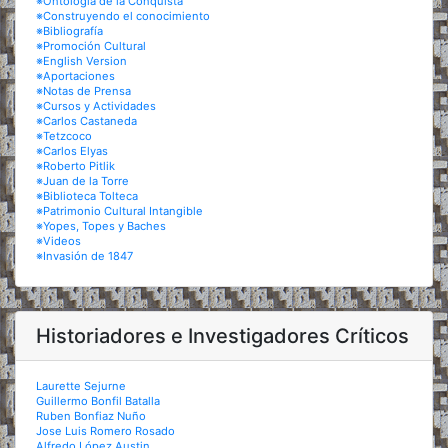
※Ontología de la Conquista
※Construyendo el conocimiento
※Bibliografía
※Promoción Cultural
※English Version
※Aportaciones
※Notas de Prensa
※Cursos y Actividades
※Carlos Castaneda
※Tetzcoco
※Carlos Elyas
※Roberto Pitlik
※Juan de la Torre
※Biblioteca Tolteca
※Patrimonio Cultural Intangible
※Yopes, Topes y Baches
※Videos
※Invasión de 1847
Historiadores e Investigadores Críticos
Laurette Sejurne
Guillermo Bonfil Batalla
Ruben Bonfiaz Nuño
Jose Luis Romero Rosado
Alfredo López Austin