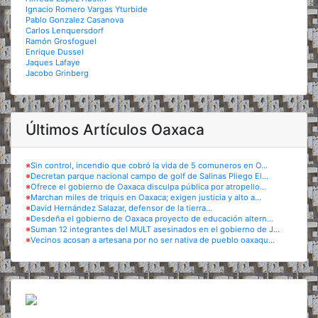
Ignacio Romero Vargas Yturbide
Pablo Gonzalez Casanova
Carlos Lenquersdorf
Ramón Grosfoguel
Enrique Dussel
Jaques Lafaye
Jacobo Grinberg
Últimos Artículos Oaxaca
※
Sin control, incendio que cobró la vida de 5 comuneros en O...
※
Decretan parque nacional campo de golf de Salinas Pliego El...
※
Ofrece el gobierno de Oaxaca disculpa pública por atropello...
※
Marchan miles de triquis en Oaxaca; exigen justicia y alto a...
※
David Hernández Salazar, defensor de la tierra...
※
Desdeña el gobierno de Oaxaca proyecto de educación altern...
※
Suman 12 integrantes del MULT asesinados en el gobierno de J...
※
Vecinos acosan a artesana por no ser nativa de pueblo oaxaqu...