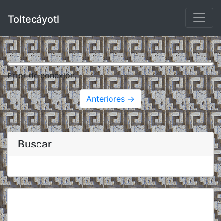
Toltecáyotl
Error de conexión.
Anteriores →
Buscar