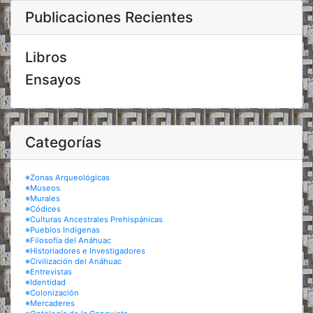
Publicaciones Recientes
Libros
Ensayos
Categorías
※Zonas Arqueológicas
※Museos
※Murales
※Códices
※Culturas Ancestrales Prehispánicas
※Pueblos Indígenas
※Filosofía del Anáhuac
※Historiadores e Investigadores
※Civilización del Anáhuac
※Entrevistas
※Identidad
※Colonización
※Mercaderes