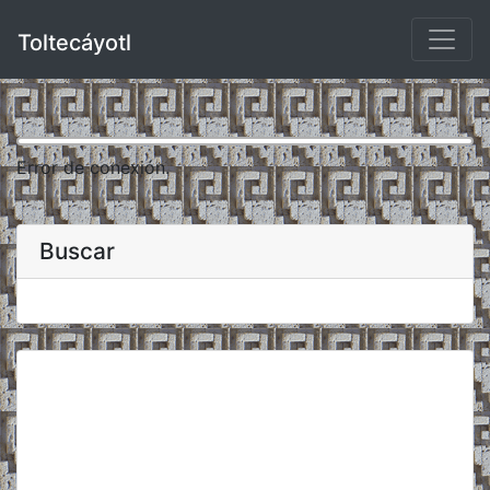
Toltecáyotl
Error de conexión.
Buscar