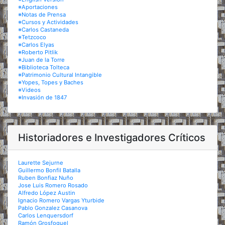
※Aportaciones
※Notas de Prensa
※Cursos y Actividades
※Carlos Castaneda
※Tetzcoco
※Carlos Elyas
※Roberto Pitlik
※Juan de la Torre
※Biblioteca Tolteca
※Patrimonio Cultural Intangible
※Yopes, Topes y Baches
※Videos
※Invasión de 1847
Historiadores e Investigadores Críticos
Laurette Sejurne
Guillermo Bonfil Batalla
Ruben Bonfiaz Nuño
Jose Luis Romero Rosado
Alfredo López Austin
Ignacio Romero Vargas Yturbide
Pablo Gonzalez Casanova
Carlos Lenquersdorf
Ramón Grosfoguel