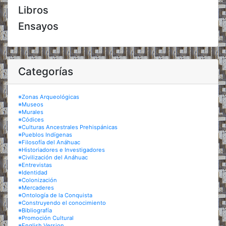
Libros
Ensayos
Categorías
※Zonas Arqueológicas
※Museos
※Murales
※Códices
※Culturas Ancestrales Prehispánicas
※Pueblos Indígenas
※Filosofía del Anáhuac
※Historiadores e Investigadores
※Civilización del Anáhuac
※Entrevistas
※Identidad
※Colonización
※Mercaderes
※Ontología de la Conquista
※Construyendo el conocimiento
※Bibliografía
※Promoción Cultural
※English Version