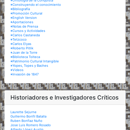
※Ontología de la Conquista
※Construyendo el conocimiento
※Bibliografía
※Promoción Cultural
※English Version
※Aportaciones
※Notas de Prensa
※Cursos y Actividades
※Carlos Castaneda
※Tetzcoco
※Carlos Elyas
※Roberto Pitlik
※Juan de la Torre
※Biblioteca Tolteca
※Patrimonio Cultural Intangible
※Yopes, Topes y Baches
※Videos
※Invasión de 1847
Historiadores e Investigadores Críticos
Laurette Sejurne
Guillermo Bonfil Batalla
Ruben Bonfiaz Nuño
Jose Luis Romero Rosado
Alfredo López Austin