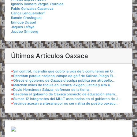
Ignacio Romero Vargas Yturbide
Pablo Gonzalez Casanova
Carlos Lenquersdorf
Ramón Grosfoguel
Enrique Dussel
Jaques Lafaye
Jacobo Grinberg
Últimos Artículos Oaxaca
※
Sin control, incendio que cobró la vida de 5 comuneros en O...
※
Decretan parque nacional campo de golf de Salinas Pliego El...
※
Ofrece el gobierno de Oaxaca disculpa pública por atropello...
※
Marchan miles de triquis en Oaxaca; exigen justicia y alto a...
※
David Hernández Salazar, defensor de la tierra...
※
Desdeña el gobierno de Oaxaca proyecto de educación altern...
※
Suman 12 integrantes del MULT asesinados en el gobierno de J...
※
Vecinos acosan a artesana por no ser nativa de pueblo oaxaqu...