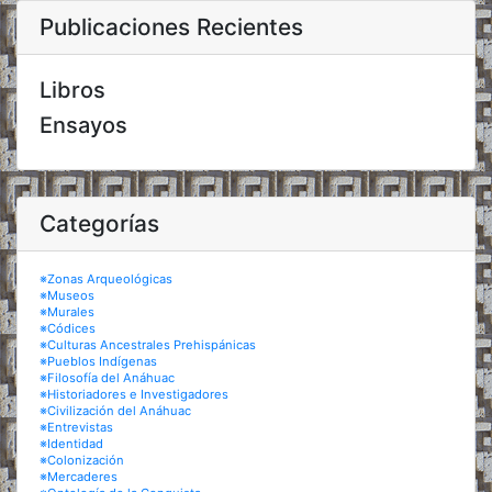
Publicaciones Recientes
Libros
Ensayos
Categorías
※Zonas Arqueológicas
※Museos
※Murales
※Códices
※Culturas Ancestrales Prehispánicas
※Pueblos Indígenas
※Filosofía del Anáhuac
※Historiadores e Investigadores
※Civilización del Anáhuac
※Entrevistas
※Identidad
※Colonización
※Mercaderes