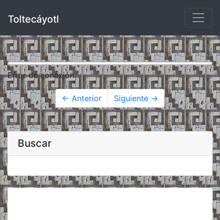
Toltecáyotl
Error de conexión.
← Anterior
Siguiente →
Buscar