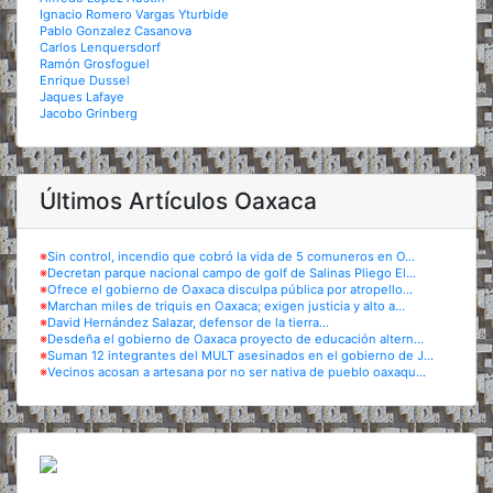
Ignacio Romero Vargas Yturbide
Pablo Gonzalez Casanova
Carlos Lenquersdorf
Ramón Grosfoguel
Enrique Dussel
Jaques Lafaye
Jacobo Grinberg
Últimos Artículos Oaxaca
※
Sin control, incendio que cobró la vida de 5 comuneros en O...
※
Decretan parque nacional campo de golf de Salinas Pliego El...
※
Ofrece el gobierno de Oaxaca disculpa pública por atropello...
※
Marchan miles de triquis en Oaxaca; exigen justicia y alto a...
※
David Hernández Salazar, defensor de la tierra...
※
Desdeña el gobierno de Oaxaca proyecto de educación altern...
※
Suman 12 integrantes del MULT asesinados en el gobierno de J...
※
Vecinos acosan a artesana por no ser nativa de pueblo oaxaqu...