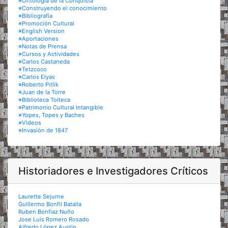
※Ontología de la Conquista
※Construyendo el conocimiento
※Bibliografía
※Promoción Cultural
※English Version
※Aportaciones
※Notas de Prensa
※Cursos y Actividades
※Carlos Castaneda
※Tetzcoco
※Carlos Elyas
※Roberto Pitlik
※Juan de la Torre
※Biblioteca Tolteca
※Patrimonio Cultural Intangible
※Yopes, Topes y Baches
※Videos
※Invasión de 1847
Historiadores e Investigadores Críticos
Laurette Sejurne
Guillermo Bonfil Batalla
Ruben Bonfiaz Nuño
Jose Luis Romero Rosado
Alfredo López Austin