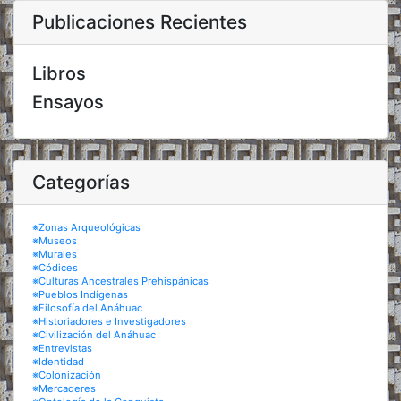
Publicaciones Recientes
Libros
Ensayos
Categorías
※Zonas Arqueológicas
※Museos
※Murales
※Códices
※Culturas Ancestrales Prehispánicas
※Pueblos Indígenas
※Filosofía del Anáhuac
※Historiadores e Investigadores
※Civilización del Anáhuac
※Entrevistas
※Identidad
※Colonización
※Mercaderes