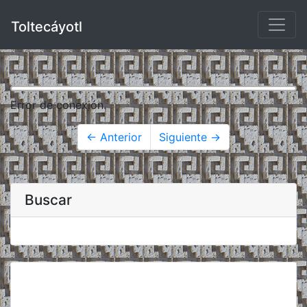
Toltecáyotl
Error de conexión.
← Anterior
Siguiente →
Buscar