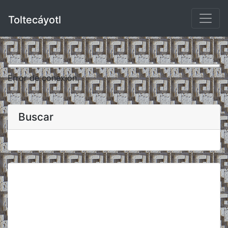
Toltecáyotl
Error de conexión.
Buscar