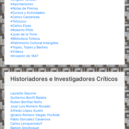
※Aportaciones
※Notas de Prensa
※Cursos y Actividades
※Carlos Castaneda
※Tetzcoco
※Carlos Elyas
※Roberto Pitlik
※Juan de la Torre
※Biblioteca Tolteca
※Patrimonio Cultural Intangible
※Yopes, Topes y Baches
※Videos
※Invasión de 1847
Historiadores e Investigadores Críticos
Laurette Sejurne
Guillermo Bonfil Batalla
Ruben Bonfiaz Nuño
Jose Luis Romero Rosado
Alfredo López Austin
Ignacio Romero Vargas Yturbide
Pablo Gonzalez Casanova
Carlos Lenquersdorf
Ramón Grosfoguel