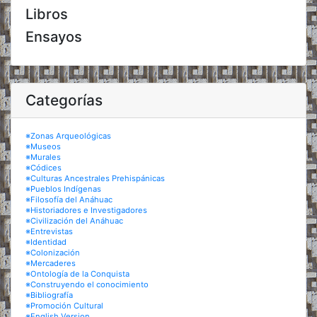
Libros
Ensayos
Categorías
※Zonas Arqueológicas
※Museos
※Murales
※Códices
※Culturas Ancestrales Prehispánicas
※Pueblos Indígenas
※Filosofía del Anáhuac
※Historiadores e Investigadores
※Civilización del Anáhuac
※Entrevistas
※Identidad
※Colonización
※Mercaderes
※Ontología de la Conquista
※Construyendo el conocimiento
※Bibliografía
※Promoción Cultural
※English Version