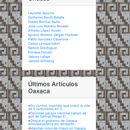
Laurette Sejurne
Guillermo Bonfil Batalla
Ruben Bonfiaz Nuño
Jose Luis Romero Rosado
Alfredo López Austin
Ignacio Romero Vargas Yturbide
Pablo Gonzalez Casanova
Carlos Lenquersdorf
Ramón Grosfoguel
Enrique Dussel
Jaques Lafaye
Jacobo Grinberg
Últimos Artículos
Oaxaca
※
Sin control, incendio que cobró la vida
de 5 comuneros en O...
※
Decretan parque nacional campo de
golf de Salinas Pliego El...
※
Ofrece el gobierno de Oaxaca
disculpa pública por atropello...
※
Marchan miles de triquis en Oaxaca;