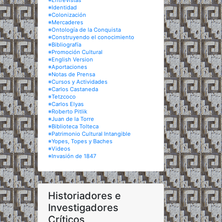
※Entrevistas
※Identidad
※Colonización
※Mercaderes
※Ontología de la Conquista
※Construyendo el conocimiento
※Bibliografía
※Promoción Cultural
※English Version
※Aportaciones
※Notas de Prensa
※Cursos y Actividades
※Carlos Castaneda
※Tetzcoco
※Carlos Elyas
※Roberto Pitlik
※Juan de la Torre
※Biblioteca Tolteca
※Patrimonio Cultural Intangible
※Yopes, Topes y Baches
※Videos
※Invasión de 1847
Historiadores e
Investigadores
Críticos