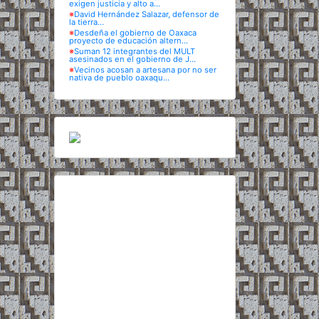
exigen justicia y alto a...
※
David Hernández Salazar, defensor de
la tierra...
※
Desdeña el gobierno de Oaxaca
proyecto de educación altern...
※
Suman 12 integrantes del MULT
asesinados en el gobierno de J...
※
Vecinos acosan a artesana por no ser
nativa de pueblo oaxaqu...