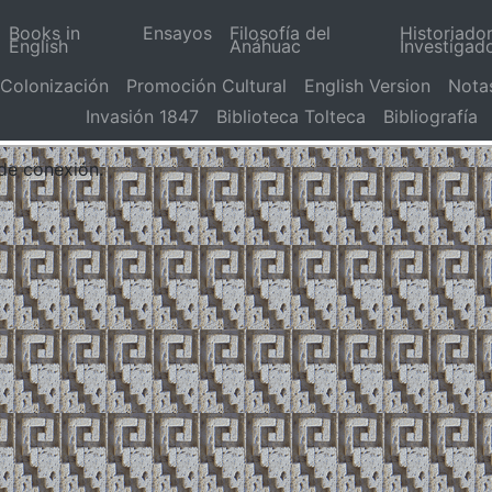
Books in
Ensayos
Filosofía del
Historiado
English
Anáhuac
Investigad
Colonización
Promoción Cultural
English Version
Nota
Invasión 1847
Biblioteca Tolteca
Bibliografía
 de conexión.