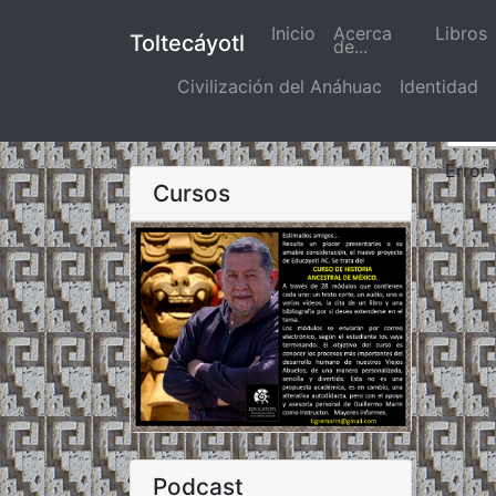
Inicio
(actual)
Acerca
Libros
Toltecáyotl
de...
Civilización del Anáhuac
Identidad
Error
Cursos
Podcast