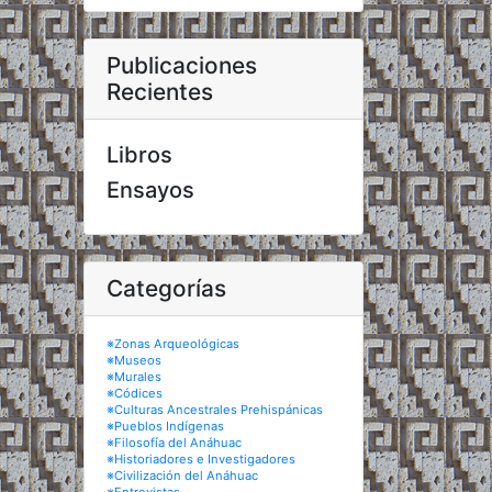
Publicaciones
Recientes
Libros
Ensayos
Categorías
※Zonas Arqueológicas
※Museos
※Murales
※Códices
※Culturas Ancestrales Prehispánicas
※Pueblos Indígenas
※Filosofía del Anáhuac
※Historiadores e Investigadores
※Civilización del Anáhuac