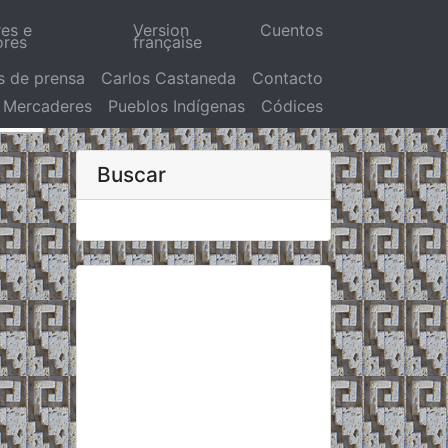
res e
Version
Cuentos
ores
française
s de prensa
Carlos Castaneda
Contacto
Mercaderes
Pueblos Indígenas
Códices
Buscar