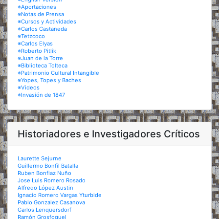
※Aportaciones
※Notas de Prensa
※Cursos y Actividades
※Carlos Castaneda
※Tetzcoco
※Carlos Elyas
※Roberto Pitlik
※Juan de la Torre
※Biblioteca Tolteca
※Patrimonio Cultural Intangible
※Yopes, Topes y Baches
※Videos
※Invasión de 1847
Historiadores e Investigadores Críticos
Laurette Sejurne
Guillermo Bonfil Batalla
Ruben Bonfiaz Nuño
Jose Luis Romero Rosado
Alfredo López Austin
Ignacio Romero Vargas Yturbide
Pablo Gonzalez Casanova
Carlos Lenquersdorf
Ramón Grosfoguel