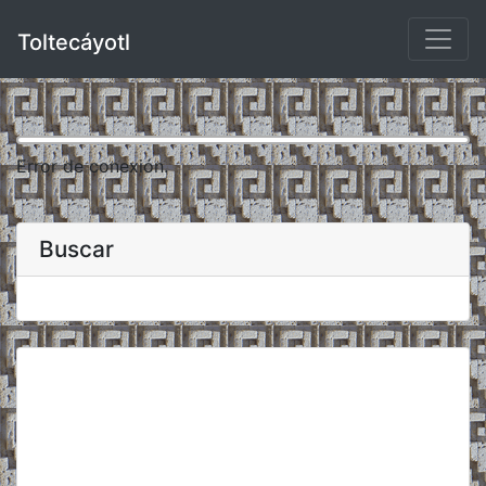
Toltecáyotl
Error de conexión.
Buscar