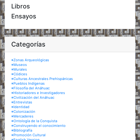
Libros
Ensayos
Categorías
※Zonas Arqueológicas
※Museos
※Murales
※Códices
※Culturas Ancestrales Prehispánicas
※Pueblos Indígenas
※Filosofía del Anáhuac
※Historiadores e Investigadores
※Civilización del Anáhuac
※Entrevistas
※Identidad
※Colonización
※Mercaderes
※Ontología de la Conquista
※Construyendo el conocimiento
※Bibliografía
※Promoción Cultural
※English Version