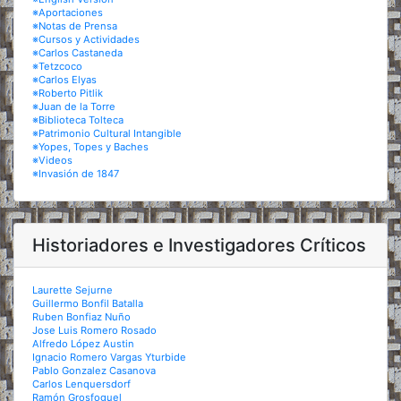
※Aportaciones
※Notas de Prensa
※Cursos y Actividades
※Carlos Castaneda
※Tetzcoco
※Carlos Elyas
※Roberto Pitlik
※Juan de la Torre
※Biblioteca Tolteca
※Patrimonio Cultural Intangible
※Yopes, Topes y Baches
※Videos
※Invasión de 1847
Historiadores e Investigadores Críticos
Laurette Sejurne
Guillermo Bonfil Batalla
Ruben Bonfiaz Nuño
Jose Luis Romero Rosado
Alfredo López Austin
Ignacio Romero Vargas Yturbide
Pablo Gonzalez Casanova
Carlos Lenquersdorf
Ramón Grosfoguel