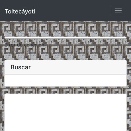
Toltecáyotl
Error de conexión.
Buscar