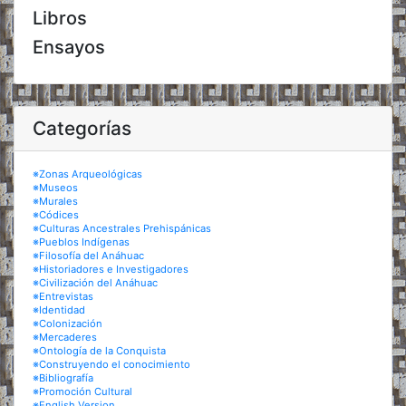
Libros
Ensayos
Categorías
※Zonas Arqueológicas
※Museos
※Murales
※Códices
※Culturas Ancestrales Prehispánicas
※Pueblos Indígenas
※Filosofía del Anáhuac
※Historiadores e Investigadores
※Civilización del Anáhuac
※Entrevistas
※Identidad
※Colonización
※Mercaderes
※Ontología de la Conquista
※Construyendo el conocimiento
※Bibliografía
※Promoción Cultural
※English Version