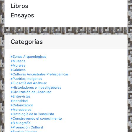
Libros
Ensayos
Categorías
※Zonas Arqueológicas
※Museos
※Murales
※Códices
※Culturas Ancestrales Prehispánicas
※Pueblos Indígenas
※Filosofía del Anáhuac
※Historiadores e Investigadores
※Civilización del Anáhuac
※Entrevistas
※Identidad
※Colonización
※Mercaderes
※Ontología de la Conquista
※Construyendo el conocimiento
※Bibliografía
※Promoción Cultural
※English Version