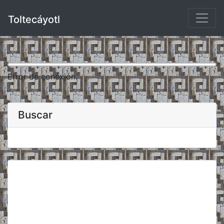
Toltecáyotl
Error de conexión.
Buscar