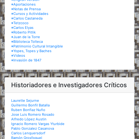
※Aportaciones
※Notas de Prensa
※Cursos y Actividades
※Carlos Castaneda
※Tetzcoco
※Carlos Elyas
※Roberto Pitlik
※Juan de la Torre
※Biblioteca Tolteca
※Patrimonio Cultural Intangible
※Yopes, Topes y Baches
※Videos
※Invasión de 1847
Historiadores e Investigadores Críticos
Laurette Sejurne
Guillermo Bonfil Batalla
Ruben Bonfiaz Nuño
Jose Luis Romero Rosado
Alfredo López Austin
Ignacio Romero Vargas Yturbide
Pablo Gonzalez Casanova
Carlos Lenquersdorf
Ramón Grosfoguel