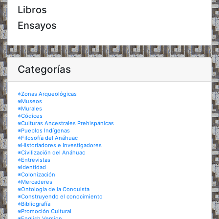
Libros
Ensayos
Categorías
※Zonas Arqueológicas
※Museos
※Murales
※Códices
※Culturas Ancestrales Prehispánicas
※Pueblos Indígenas
※Filosofía del Anáhuac
※Historiadores e Investigadores
※Civilización del Anáhuac
※Entrevistas
※Identidad
※Colonización
※Mercaderes
※Ontología de la Conquista
※Construyendo el conocimiento
※Bibliografía
※Promoción Cultural
※English Version