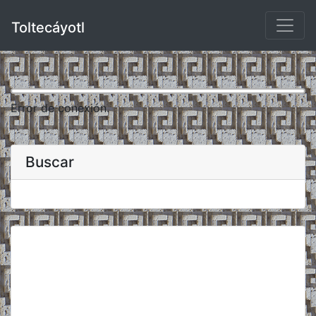
Toltecáyotl
Error de conexión.
Buscar