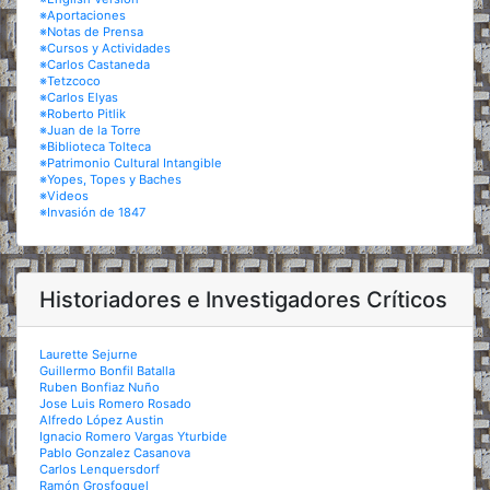
※Aportaciones
※Notas de Prensa
※Cursos y Actividades
※Carlos Castaneda
※Tetzcoco
※Carlos Elyas
※Roberto Pitlik
※Juan de la Torre
※Biblioteca Tolteca
※Patrimonio Cultural Intangible
※Yopes, Topes y Baches
※Videos
※Invasión de 1847
Historiadores e Investigadores Críticos
Laurette Sejurne
Guillermo Bonfil Batalla
Ruben Bonfiaz Nuño
Jose Luis Romero Rosado
Alfredo López Austin
Ignacio Romero Vargas Yturbide
Pablo Gonzalez Casanova
Carlos Lenquersdorf
Ramón Grosfoguel