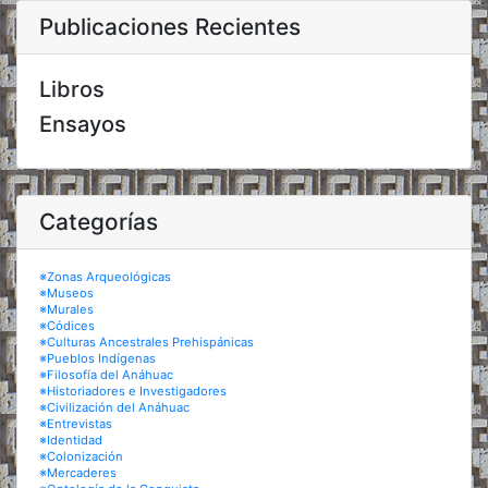
Publicaciones Recientes
Libros
Ensayos
Categorías
※Zonas Arqueológicas
※Museos
※Murales
※Códices
※Culturas Ancestrales Prehispánicas
※Pueblos Indígenas
※Filosofía del Anáhuac
※Historiadores e Investigadores
※Civilización del Anáhuac
※Entrevistas
※Identidad
※Colonización
※Mercaderes