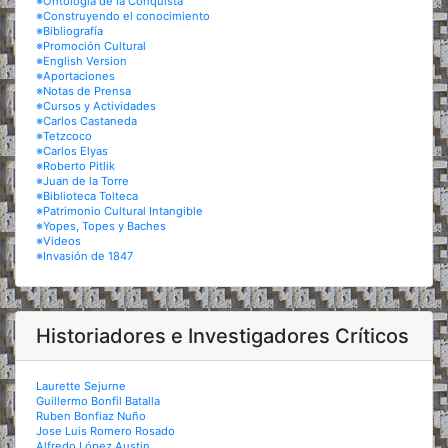
※Ontología de la Conquista
※Construyendo el conocimiento
※Bibliografía
※Promoción Cultural
※English Version
※Aportaciones
※Notas de Prensa
※Cursos y Actividades
※Carlos Castaneda
※Tetzcoco
※Carlos Elyas
※Roberto Pitlik
※Juan de la Torre
※Biblioteca Tolteca
※Patrimonio Cultural Intangible
※Yopes, Topes y Baches
※Videos
※Invasión de 1847
Historiadores e Investigadores Críticos
Laurette Sejurne
Guillermo Bonfil Batalla
Ruben Bonfiaz Nuño
Jose Luis Romero Rosado
Alfredo López Austin