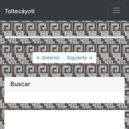
Toltecáyotl
Error de conexión.
← Anterior
Siguiente →
Buscar