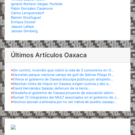
Ignacio Romero Vargas Yturbide
Pablo Gonzalez Casanova
Carlos Lenquersdorf
Ramón Grosfoguel
Enrique Dussel
Jaques Lafaye
Jacobo Grinberg
Últimos Artículos Oaxaca
※
Sin control, incendio que cobró la vida de 5 comuneros en O...
※
Decretan parque nacional campo de golf de Salinas Pliego El...
※
Ofrece el gobierno de Oaxaca disculpa pública por atropello...
※
Marchan miles de triquis en Oaxaca; exigen justicia y alto a...
※
David Hernández Salazar, defensor de la tierra...
※
Desdeña el gobierno de Oaxaca proyecto de educación altern...
※
Suman 12 integrantes del MULT asesinados en el gobierno de J...
※
Vecinos acosan a artesana por no ser nativa de pueblo oaxaqu...