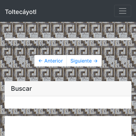
Toltecáyotl
Error de conexión.
← Anterior
Siguiente →
Buscar