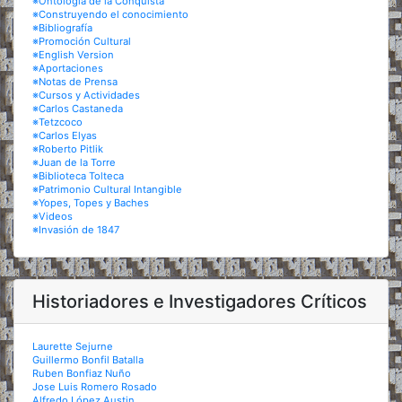
※Ontología de la Conquista
※Construyendo el conocimiento
※Bibliografía
※Promoción Cultural
※English Version
※Aportaciones
※Notas de Prensa
※Cursos y Actividades
※Carlos Castaneda
※Tetzcoco
※Carlos Elyas
※Roberto Pitlik
※Juan de la Torre
※Biblioteca Tolteca
※Patrimonio Cultural Intangible
※Yopes, Topes y Baches
※Videos
※Invasión de 1847
Historiadores e Investigadores Críticos
Laurette Sejurne
Guillermo Bonfil Batalla
Ruben Bonfiaz Nuño
Jose Luis Romero Rosado
Alfredo López Austin