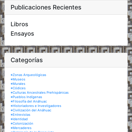
Publicaciones Recientes
Libros
Ensayos
Categorías
※Zonas Arqueológicas
※Museos
※Murales
※Códices
※Culturas Ancestrales Prehispánicas
※Pueblos Indígenas
※Filosofía del Anáhuac
※Historiadores e Investigadores
※Civilización del Anáhuac
※Entrevistas
※Identidad
※Colonización
※Mercaderes