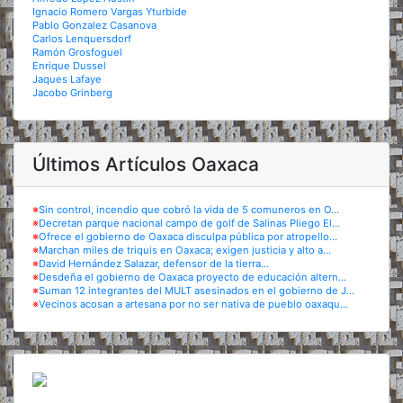
Ignacio Romero Vargas Yturbide
Pablo Gonzalez Casanova
Carlos Lenquersdorf
Ramón Grosfoguel
Enrique Dussel
Jaques Lafaye
Jacobo Grinberg
Últimos Artículos Oaxaca
※
Sin control, incendio que cobró la vida de 5 comuneros en O...
※
Decretan parque nacional campo de golf de Salinas Pliego El...
※
Ofrece el gobierno de Oaxaca disculpa pública por atropello...
※
Marchan miles de triquis en Oaxaca; exigen justicia y alto a...
※
David Hernández Salazar, defensor de la tierra...
※
Desdeña el gobierno de Oaxaca proyecto de educación altern...
※
Suman 12 integrantes del MULT asesinados en el gobierno de J...
※
Vecinos acosan a artesana por no ser nativa de pueblo oaxaqu...