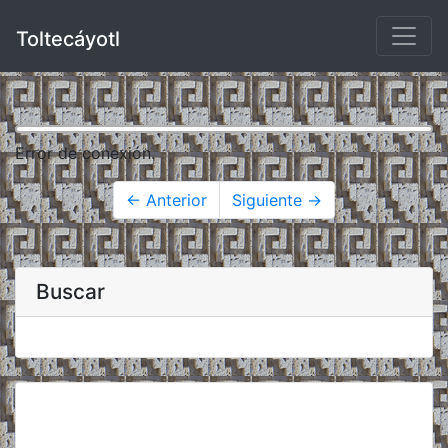
Toltecáyotl
Error de conexión.
← Anterior
Siguiente →
Buscar