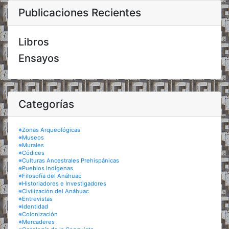
Publicaciones Recientes
Libros
Ensayos
Categorías
※Zonas Arqueológicas
※Museos
※Murales
※Códices
※Culturas Ancestrales Prehispánicas
※Pueblos Indígenas
※Filosofía del Anáhuac
※Historiadores e Investigadores
※Civilización del Anáhuac
※Entrevistas
※Identidad
※Colonización
※Mercaderes