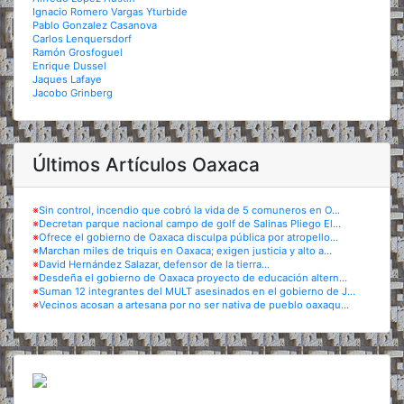
Ignacio Romero Vargas Yturbide
Pablo Gonzalez Casanova
Carlos Lenquersdorf
Ramón Grosfoguel
Enrique Dussel
Jaques Lafaye
Jacobo Grinberg
Últimos Artículos Oaxaca
※
Sin control, incendio que cobró la vida de 5 comuneros en O...
※
Decretan parque nacional campo de golf de Salinas Pliego El...
※
Ofrece el gobierno de Oaxaca disculpa pública por atropello...
※
Marchan miles de triquis en Oaxaca; exigen justicia y alto a...
※
David Hernández Salazar, defensor de la tierra...
※
Desdeña el gobierno de Oaxaca proyecto de educación altern...
※
Suman 12 integrantes del MULT asesinados en el gobierno de J...
※
Vecinos acosan a artesana por no ser nativa de pueblo oaxaqu...