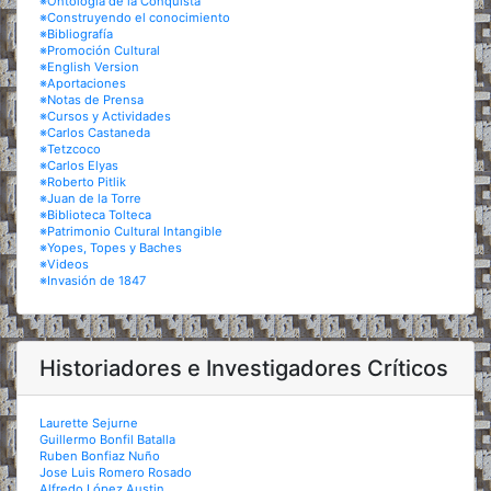
※Ontología de la Conquista
※Construyendo el conocimiento
※Bibliografía
※Promoción Cultural
※English Version
※Aportaciones
※Notas de Prensa
※Cursos y Actividades
※Carlos Castaneda
※Tetzcoco
※Carlos Elyas
※Roberto Pitlik
※Juan de la Torre
※Biblioteca Tolteca
※Patrimonio Cultural Intangible
※Yopes, Topes y Baches
※Videos
※Invasión de 1847
Historiadores e Investigadores Críticos
Laurette Sejurne
Guillermo Bonfil Batalla
Ruben Bonfiaz Nuño
Jose Luis Romero Rosado
Alfredo López Austin