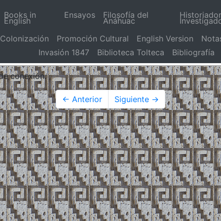
Books in
Ensayos
Filosofía del
Historiado
English
Anáhuac
Investigad
Colonización
Promoción Cultural
English Version
Nota
Invasión 1847
Biblioteca Tolteca
Bibliografía
 de conexión.
← Anterior
Siguiente →