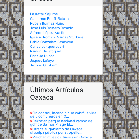
Laurette Sejurne
Guillermo Bonfil Batalla
Ruben Bonfiaz Nuño
Jose Luis Romero Rosado
Alfredo López Austin
Ignacio Romero Vargas Yturbide
Pablo Gonzalez Casanova
Carlos Lenquersdorf
Ramón Grosfoguel
Enrique Dussel
Jaques Lafaye
Jacobo Grinberg
Últimos Artículos
Oaxaca
※
Sin control, incendio que cobró la vida
de 5 comuneros en O...
※
Decretan parque nacional campo de
golf de Salinas Pliego El...
※
Ofrece el gobierno de Oaxaca
disculpa pública por atropello...
※
Marchan miles de triquis en Oaxaca;