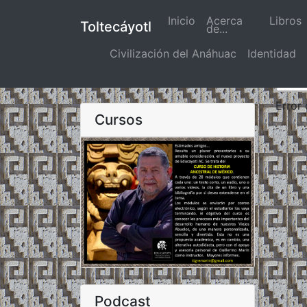
Inicio
(actual)
Acerca
Libros
Toltecáyotl
de...
Civilización del Anáhuac
Identidad
Error
Cursos
Podcast