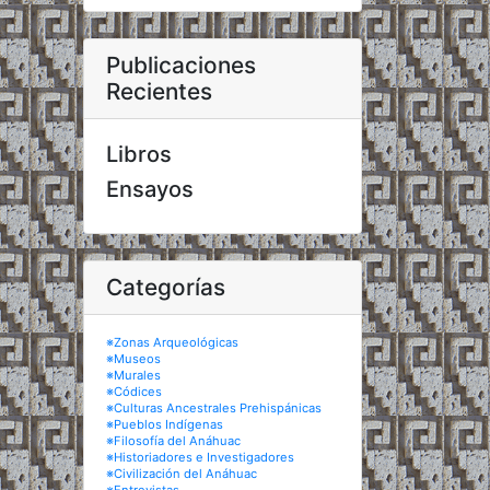
Publicaciones
Recientes
Libros
Ensayos
Categorías
※Zonas Arqueológicas
※Museos
※Murales
※Códices
※Culturas Ancestrales Prehispánicas
※Pueblos Indígenas
※Filosofía del Anáhuac
※Historiadores e Investigadores
※Civilización del Anáhuac