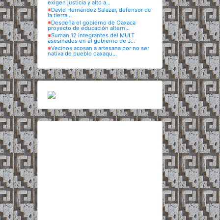
exigen justicia y alto a...
※
David Hernández Salazar, defensor de
la tierra...
※
Desdeña el gobierno de Oaxaca
proyecto de educación altern...
※
Suman 12 integrantes del MULT
asesinados en el gobierno de J...
※
Vecinos acosan a artesana por no ser
nativa de pueblo oaxaqu...