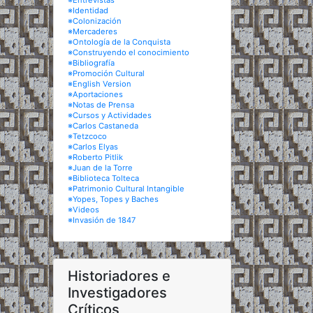
※Entrevistas
※Identidad
※Colonización
※Mercaderes
※Ontología de la Conquista
※Construyendo el conocimiento
※Bibliografía
※Promoción Cultural
※English Version
※Aportaciones
※Notas de Prensa
※Cursos y Actividades
※Carlos Castaneda
※Tetzcoco
※Carlos Elyas
※Roberto Pitlik
※Juan de la Torre
※Biblioteca Tolteca
※Patrimonio Cultural Intangible
※Yopes, Topes y Baches
※Videos
※Invasión de 1847
Historiadores e
Investigadores
Críticos