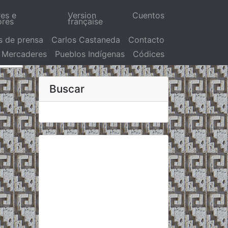
res e
Version
Cuentos
ores
française
s de prensa
Carlos Castaneda
Contacto
Mercaderes
Pueblos Indígenas
Códices
Buscar