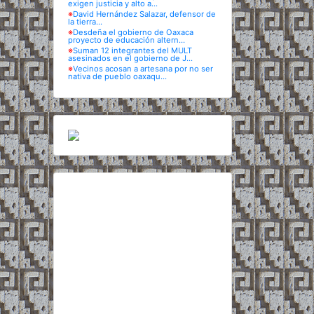
exigen justicia y alto a...
※
David Hernández Salazar, defensor de
la tierra...
※
Desdeña el gobierno de Oaxaca
proyecto de educación altern...
※
Suman 12 integrantes del MULT
asesinados en el gobierno de J...
※
Vecinos acosan a artesana por no ser
nativa de pueblo oaxaqu...