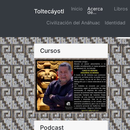
Inicio
(actual)
Acerca
Libros
Toltecáyotl
de...
Civilización del Anáhuac
Identidad
Error
Cursos
Podcast