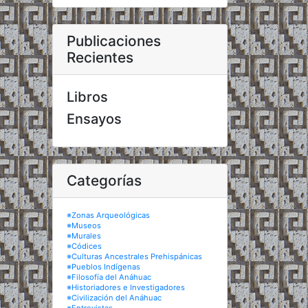
Publicaciones
Recientes
Libros
Ensayos
Categorías
※Zonas Arqueológicas
※Museos
※Murales
※Códices
※Culturas Ancestrales Prehispánicas
※Pueblos Indígenas
※Filosofía del Anáhuac
※Historiadores e Investigadores
※Civilización del Anáhuac