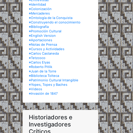
※Entrevistas
※Identidad
※Colonización
※Mercaderes
※Ontología de la Conquista
※Construyendo el conocimiento
※Bibliografía
※Promoción Cultural
※English Version
※Aportaciones
※Notas de Prensa
※Cursos y Actividades
※Carlos Castaneda
※Tetzcoco
※Carlos Elyas
※Roberto Pitlik
※Juan de la Torre
※Biblioteca Tolteca
※Patrimonio Cultural Intangible
※Yopes, Topes y Baches
※Videos
※Invasión de 1847
Historiadores e
Investigadores
Críticos