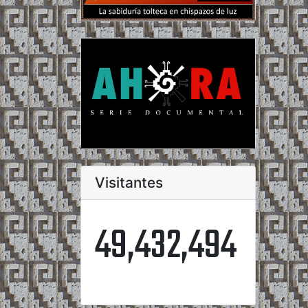
Visitantes
49,432,494