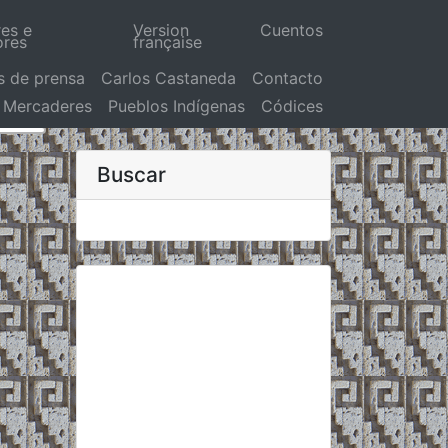
res e
Version
Cuentos
ores
française
s de prensa
Carlos Castaneda
Contacto
Mercaderes
Pueblos Indígenas
Códices
Buscar