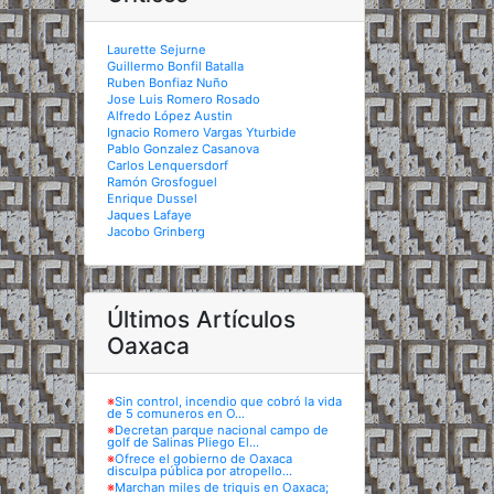
Laurette Sejurne
Guillermo Bonfil Batalla
Ruben Bonfiaz Nuño
Jose Luis Romero Rosado
Alfredo López Austin
Ignacio Romero Vargas Yturbide
Pablo Gonzalez Casanova
Carlos Lenquersdorf
Ramón Grosfoguel
Enrique Dussel
Jaques Lafaye
Jacobo Grinberg
Últimos Artículos
Oaxaca
※
Sin control, incendio que cobró la vida
de 5 comuneros en O...
※
Decretan parque nacional campo de
golf de Salinas Pliego El...
※
Ofrece el gobierno de Oaxaca
disculpa pública por atropello...
※
Marchan miles de triquis en Oaxaca;