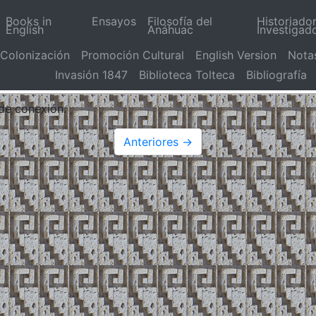
Books in
Ensayos
Filosofía del
Historiado
English
Anáhuac
Investigad
Colonización
Promoción Cultural
English Version
Nota
Invasión 1847
Biblioteca Tolteca
Bibliografía
 de conexión.
Anteriores →