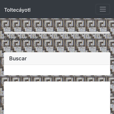
Toltecáyotl
Error de conexión.
Buscar