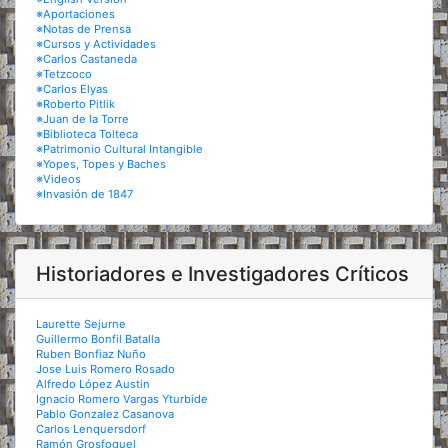
※Aportaciones
※Notas de Prensa
※Cursos y Actividades
※Carlos Castaneda
※Tetzcoco
※Carlos Elyas
※Roberto Pitlik
※Juan de la Torre
※Biblioteca Tolteca
※Patrimonio Cultural Intangible
※Yopes, Topes y Baches
※Videos
※Invasión de 1847
Historiadores e Investigadores Críticos
Laurette Sejurne
Guillermo Bonfil Batalla
Ruben Bonfiaz Nuño
Jose Luis Romero Rosado
Alfredo López Austin
Ignacio Romero Vargas Yturbide
Pablo Gonzalez Casanova
Carlos Lenquersdorf
Ramón Grosfoguel