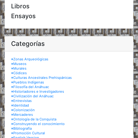
Libros
Ensayos
Categorías
※Zonas Arqueológicas
※Museos
※Murales
※Códices
※Culturas Ancestrales Prehispánicas
※Pueblos Indígenas
※Filosofía del Anáhuac
※Historiadores e Investigadores
※Civilización del Anáhuac
※Entrevistas
※Identidad
※Colonización
※Mercaderes
※Ontología de la Conquista
※Construyendo el conocimiento
※Bibliografía
※Promoción Cultural
※English Version