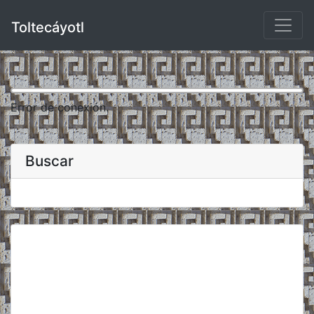
Toltecáyotl
Error de conexión.
Buscar