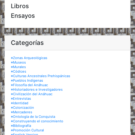
Libros
Ensayos
Categorías
※Zonas Arqueológicas
※Museos
※Murales
※Códices
※Culturas Ancestrales Prehispánicas
※Pueblos Indígenas
※Filosofía del Anáhuac
※Historiadores e Investigadores
※Civilización del Anáhuac
※Entrevistas
※Identidad
※Colonización
※Mercaderes
※Ontología de la Conquista
※Construyendo el conocimiento
※Bibliografía
※Promoción Cultural
※English Version