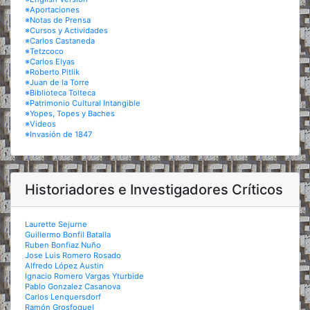
※Aportaciones
※Notas de Prensa
※Cursos y Actividades
※Carlos Castaneda
※Tetzcoco
※Carlos Elyas
※Roberto Pitlik
※Juan de la Torre
※Biblioteca Tolteca
※Patrimonio Cultural Intangible
※Yopes, Topes y Baches
※Videos
※Invasión de 1847
Historiadores e Investigadores Críticos
Laurette Sejurne
Guillermo Bonfil Batalla
Ruben Bonfiaz Nuño
Jose Luis Romero Rosado
Alfredo López Austin
Ignacio Romero Vargas Yturbide
Pablo Gonzalez Casanova
Carlos Lenquersdorf
Ramón Grosfoguel