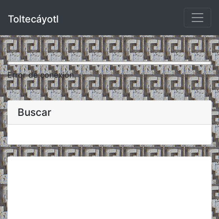
Toltecáyotl
Error de conexión.
Buscar