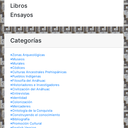
Libros
Ensayos
Categorías
※Zonas Arqueológicas
※Museos
※Murales
※Códices
※Culturas Ancestrales Prehispánicas
※Pueblos Indígenas
※Filosofía del Anáhuac
※Historiadores e Investigadores
※Civilización del Anáhuac
※Entrevistas
※Identidad
※Colonización
※Mercaderes
※Ontología de la Conquista
※Construyendo el conocimiento
※Bibliografía
※Promoción Cultural
※English Version