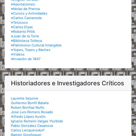
※Aportaciones
※Notas de Prensa
※Cursos y Actividades
※Carlos Castaneda
※Tetzcoco
※Carlos Elyas
※Roberto Pitlik
※Juan de la Torre
※Biblioteca Tolteca
※Patrimonio Cultural Intangible
※Yopes, Topes y Baches
※Videos
※Invasión de 1847
Historiadores e Investigadores Críticos
Laurette Sejurne
Guillermo Bonfil Batalla
Ruben Bonfiaz Nuño
Jose Luis Romero Rosado
Alfredo López Austin
Ignacio Romero Vargas Yturbide
Pablo Gonzalez Casanova
Carlos Lenquersdorf
Ramón Grosfoguel