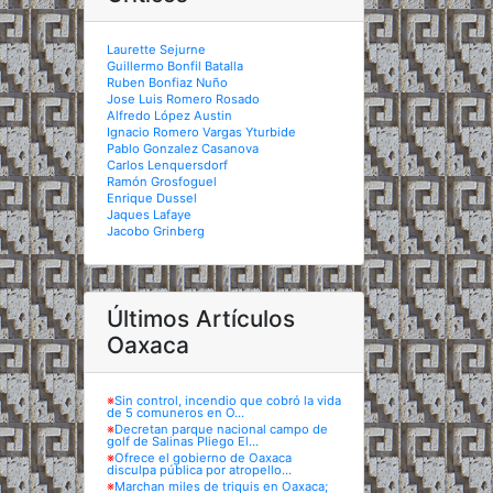
Laurette Sejurne
Guillermo Bonfil Batalla
Ruben Bonfiaz Nuño
Jose Luis Romero Rosado
Alfredo López Austin
Ignacio Romero Vargas Yturbide
Pablo Gonzalez Casanova
Carlos Lenquersdorf
Ramón Grosfoguel
Enrique Dussel
Jaques Lafaye
Jacobo Grinberg
Últimos Artículos
Oaxaca
※
Sin control, incendio que cobró la vida
de 5 comuneros en O...
※
Decretan parque nacional campo de
golf de Salinas Pliego El...
※
Ofrece el gobierno de Oaxaca
disculpa pública por atropello...
※
Marchan miles de triquis en Oaxaca;