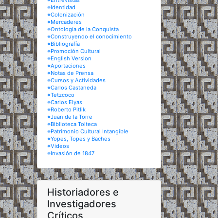
※Entrevistas
※Identidad
※Colonización
※Mercaderes
※Ontología de la Conquista
※Construyendo el conocimiento
※Bibliografía
※Promoción Cultural
※English Version
※Aportaciones
※Notas de Prensa
※Cursos y Actividades
※Carlos Castaneda
※Tetzcoco
※Carlos Elyas
※Roberto Pitlik
※Juan de la Torre
※Biblioteca Tolteca
※Patrimonio Cultural Intangible
※Yopes, Topes y Baches
※Videos
※Invasión de 1847
Historiadores e
Investigadores
Críticos