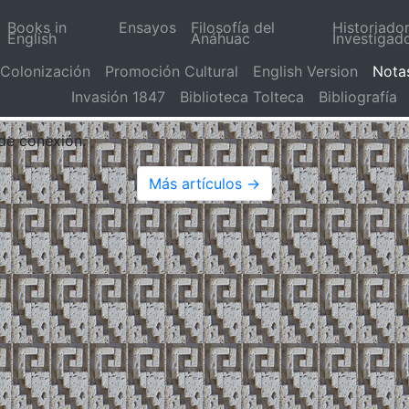
Books in
Ensayos
Filosofía del
Historiado
English
Anáhuac
Investigad
Colonización
Promoción Cultural
English Version
Nota
Invasión 1847
Biblioteca Tolteca
Bibliografía
 de conexión.
Más artículos →