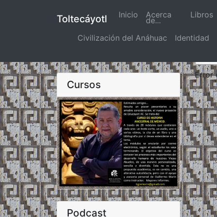
Inicio
(actual)
Acerca
Libros
Toltecáyotl
de...
Civilización del Anáhuac
Identidad
Error
Cursos
Podcast