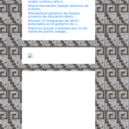
exigen justicia y alto a...
※
David Hernández Salazar, defensor de
la tierra...
※
Desdeña el gobierno de Oaxaca
proyecto de educación altern...
※
Suman 12 integrantes del MULT
asesinados en el gobierno de J...
※
Vecinos acosan a artesana por no ser
nativa de pueblo oaxaqu...