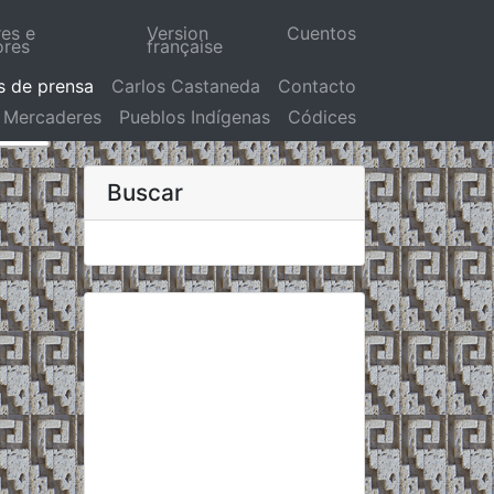
res e
Version
Cuentos
ores
française
s de prensa
Carlos Castaneda
Contacto
Mercaderes
Pueblos Indígenas
Códices
Buscar