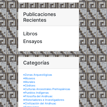
Publicaciones
Recientes
Libros
Ensayos
Categorías
※Zonas Arqueológicas
※Museos
※Murales
※Códices
※Culturas Ancestrales Prehispánicas
※Pueblos Indígenas
※Filosofía del Anáhuac
※Historiadores e Investigadores
※Civilización del Anáhuac