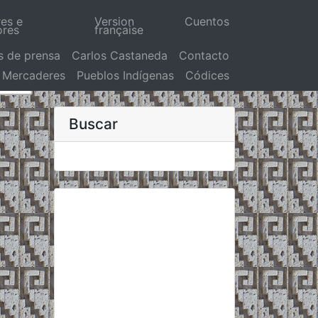
res e
Version
Cuentos
ores
française
s de prensa
Carlos Castaneda
Contacto
Mercaderes
Pueblos Indígenas
Códices
Buscar