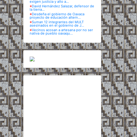
exigen justicia y alto a...
※
David Hernández Salazar, defensor de
la tierra...
※
Desdeña el gobierno de Oaxaca
proyecto de educación altern...
※
Suman 12 integrantes del MULT
asesinados en el gobierno de J...
※
Vecinos acosan a artesana por no ser
nativa de pueblo oaxaqu...