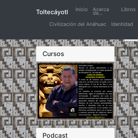
Inicio
(actual)
Acerca
Libros
Toltecáyotl
de...
Civilización del Anáhuac
Identidad
Error
Cursos
Podcast