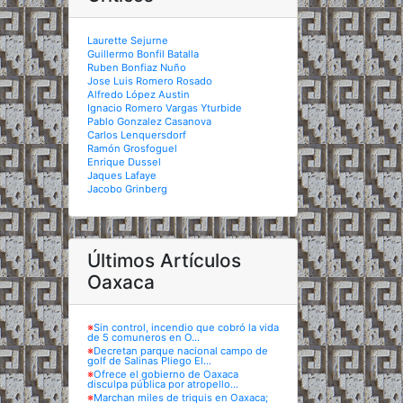
Laurette Sejurne
Guillermo Bonfil Batalla
Ruben Bonfiaz Nuño
Jose Luis Romero Rosado
Alfredo López Austin
Ignacio Romero Vargas Yturbide
Pablo Gonzalez Casanova
Carlos Lenquersdorf
Ramón Grosfoguel
Enrique Dussel
Jaques Lafaye
Jacobo Grinberg
Últimos Artículos
Oaxaca
※
Sin control, incendio que cobró la vida
de 5 comuneros en O...
※
Decretan parque nacional campo de
golf de Salinas Pliego El...
※
Ofrece el gobierno de Oaxaca
disculpa pública por atropello...
※
Marchan miles de triquis en Oaxaca;