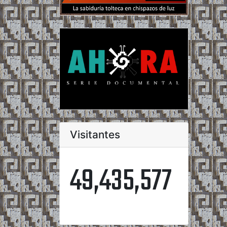
Visitantes
49,435,577