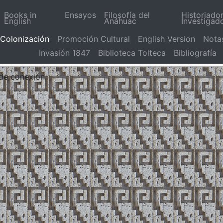
Books in
Ensayos
Filosofía del
Historiado
English
Anáhuac
Investigad
Colonización
Promoción Cultural
English Version
Nota
Invasión 1847
Biblioteca Tolteca
Bibliografía
 de conexión.