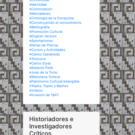
※Entrevistas
※Identidad
※Colonización
※Mercaderes
※Ontología de la Conquista
※Construyendo el conocimiento
※Bibliografía
※Promoción Cultural
※English Version
※Aportaciones
※Notas de Prensa
※Cursos y Actividades
※Carlos Castaneda
※Tetzcoco
※Carlos Elyas
※Roberto Pitlik
※Juan de la Torre
※Biblioteca Tolteca
※Patrimonio Cultural Intangible
※Yopes, Topes y Baches
※Videos
※Invasión de 1847
Historiadores e
Investigadores
Críticos