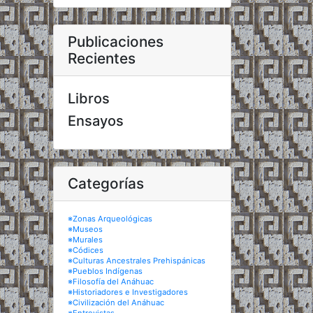
Publicaciones
Recientes
Libros
Ensayos
Categorías
※Zonas Arqueológicas
※Museos
※Murales
※Códices
※Culturas Ancestrales Prehispánicas
※Pueblos Indígenas
※Filosofía del Anáhuac
※Historiadores e Investigadores
※Civilización del Anáhuac