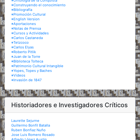
※Ontología de la Conquista
※Construyendo el conocimiento
※Bibliografía
※Promoción Cultural
※English Version
※Aportaciones
※Notas de Prensa
※Cursos y Actividades
※Carlos Castaneda
※Tetzcoco
※Carlos Elyas
※Roberto Pitlik
※Juan de la Torre
※Biblioteca Tolteca
※Patrimonio Cultural Intangible
※Yopes, Topes y Baches
※Videos
※Invasión de 1847
Historiadores e Investigadores Críticos
Laurette Sejurne
Guillermo Bonfil Batalla
Ruben Bonfiaz Nuño
Jose Luis Romero Rosado
Alfredo López Austin