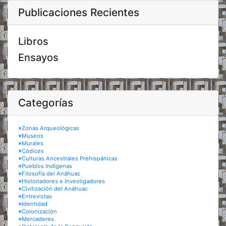
Publicaciones Recientes
Libros
Ensayos
Categorías
※Zonas Arqueológicas
※Museos
※Murales
※Códices
※Culturas Ancestrales Prehispánicas
※Pueblos Indígenas
※Filosofía del Anáhuac
※Historiadores e Investigadores
※Civilización del Anáhuac
※Entrevistas
※Identidad
※Colonización
※Mercaderes