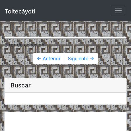
Toltecáyotl
Error de conexión.
← Anterior
Siguiente →
Buscar