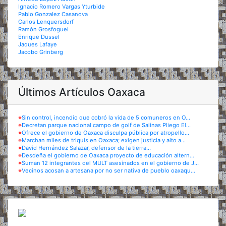
Ignacio Romero Vargas Yturbide
Pablo Gonzalez Casanova
Carlos Lenquersdorf
Ramón Grosfoguel
Enrique Dussel
Jaques Lafaye
Jacobo Grinberg
Últimos Artículos Oaxaca
※
Sin control, incendio que cobró la vida de 5 comuneros en O...
※
Decretan parque nacional campo de golf de Salinas Pliego El...
※
Ofrece el gobierno de Oaxaca disculpa pública por atropello...
※
Marchan miles de triquis en Oaxaca; exigen justicia y alto a...
※
David Hernández Salazar, defensor de la tierra...
※
Desdeña el gobierno de Oaxaca proyecto de educación altern...
※
Suman 12 integrantes del MULT asesinados en el gobierno de J...
※
Vecinos acosan a artesana por no ser nativa de pueblo oaxaqu...