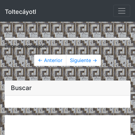
Toltecáyotl
Error de conexión.
← Anterior
Siguiente →
Buscar