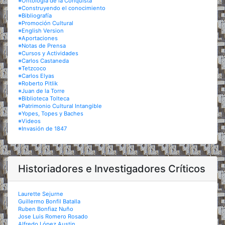
※Ontología de la Conquista
※Construyendo el conocimiento
※Bibliografía
※Promoción Cultural
※English Version
※Aportaciones
※Notas de Prensa
※Cursos y Actividades
※Carlos Castaneda
※Tetzcoco
※Carlos Elyas
※Roberto Pitlik
※Juan de la Torre
※Biblioteca Tolteca
※Patrimonio Cultural Intangible
※Yopes, Topes y Baches
※Videos
※Invasión de 1847
Historiadores e Investigadores Críticos
Laurette Sejurne
Guillermo Bonfil Batalla
Ruben Bonfiaz Nuño
Jose Luis Romero Rosado
Alfredo López Austin