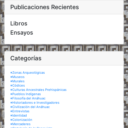
Publicaciones Recientes
Libros
Ensayos
Categorías
※Zonas Arqueológicas
※Museos
※Murales
※Códices
※Culturas Ancestrales Prehispánicas
※Pueblos Indígenas
※Filosofía del Anáhuac
※Historiadores e Investigadores
※Civilización del Anáhuac
※Entrevistas
※Identidad
※Colonización
※Mercaderes