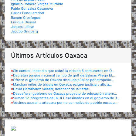
Ignacio Romero Vargas Yturbide
Pablo Gonzalez Casanova
Carlos Lenquersdorf
Ramón Grosfoguel
Enrique Dussel
Jaques Lafaye
Jacobo Grinberg
Últimos Artículos Oaxaca
※
Sin control, incendio que cobró la vida de 5 comuneros en O...
※
Decretan parque nacional campo de golf de Salinas Pliego El...
※
Ofrece el gobierno de Oaxaca disculpa pública por atropello...
※
Marchan miles de triquis en Oaxaca; exigen justicia y alto a...
※
David Hernández Salazar, defensor de la tierra...
※
Desdeña el gobierno de Oaxaca proyecto de educación altern...
※
Suman 12 integrantes del MULT asesinados en el gobierno de J...
※
Vecinos acosan a artesana por no ser nativa de pueblo oaxaqu...