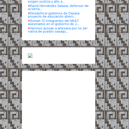
exigen justicia y alto a...
※
David Hernández Salazar, defensor de
la tierra...
※
Desdeña el gobierno de Oaxaca
proyecto de educación altern...
※
Suman 12 integrantes del MULT
asesinados en el gobierno de J...
※
Vecinos acosan a artesana por no ser
nativa de pueblo oaxaqu...