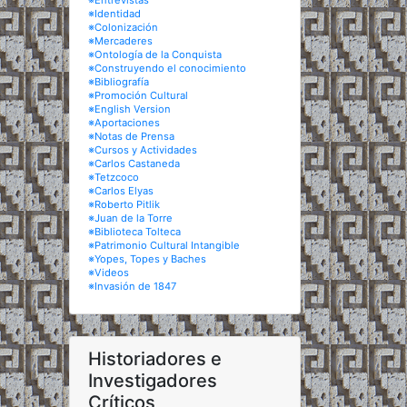
※Entrevistas
※Identidad
※Colonización
※Mercaderes
※Ontología de la Conquista
※Construyendo el conocimiento
※Bibliografía
※Promoción Cultural
※English Version
※Aportaciones
※Notas de Prensa
※Cursos y Actividades
※Carlos Castaneda
※Tetzcoco
※Carlos Elyas
※Roberto Pitlik
※Juan de la Torre
※Biblioteca Tolteca
※Patrimonio Cultural Intangible
※Yopes, Topes y Baches
※Videos
※Invasión de 1847
Historiadores e
Investigadores
Críticos