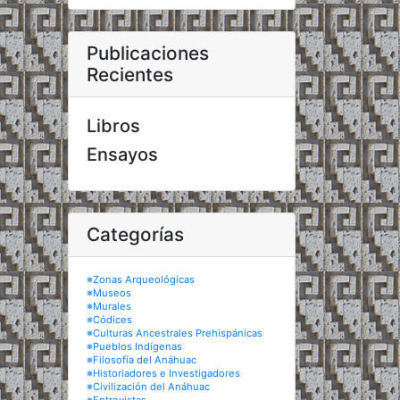
Publicaciones
Recientes
Libros
Ensayos
Categorías
※Zonas Arqueológicas
※Museos
※Murales
※Códices
※Culturas Ancestrales Prehispánicas
※Pueblos Indígenas
※Filosofía del Anáhuac
※Historiadores e Investigadores
※Civilización del Anáhuac