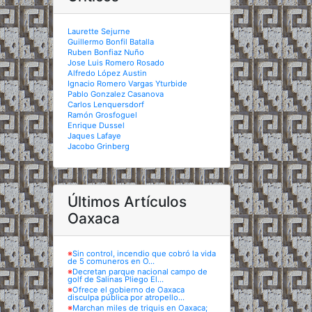
Laurette Sejurne
Guillermo Bonfil Batalla
Ruben Bonfiaz Nuño
Jose Luis Romero Rosado
Alfredo López Austin
Ignacio Romero Vargas Yturbide
Pablo Gonzalez Casanova
Carlos Lenquersdorf
Ramón Grosfoguel
Enrique Dussel
Jaques Lafaye
Jacobo Grinberg
Últimos Artículos
Oaxaca
※
Sin control, incendio que cobró la vida
de 5 comuneros en O...
※
Decretan parque nacional campo de
golf de Salinas Pliego El...
※
Ofrece el gobierno de Oaxaca
disculpa pública por atropello...
※
Marchan miles de triquis en Oaxaca;