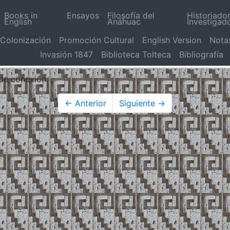
Books in
Ensayos
Filosofía del
Historiado
English
Anáhuac
Investigad
Colonización
Promoción Cultural
English Version
Nota
Invasión 1847
Biblioteca Tolteca
Bibliografía
 de conexión.
← Anterior
Siguiente →