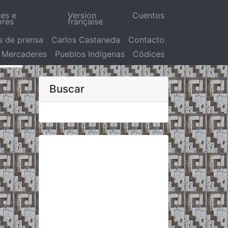
res e
Version
Cuentos
ores
française
s de prensa
Carlos Castaneda
Contacto
Mercaderes
Pueblos Indígenas
Códices
Buscar