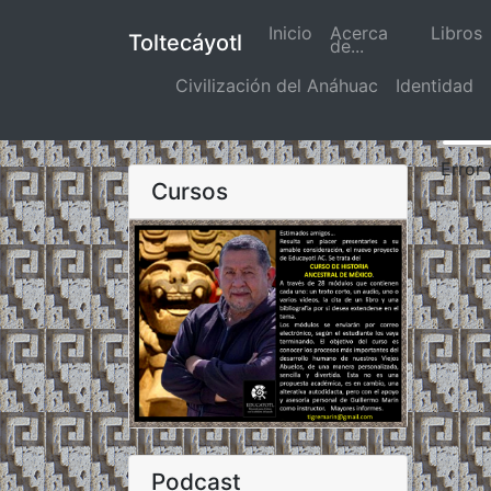
Inicio
(actual)
Acerca
Libros
Toltecáyotl
de...
Civilización del Anáhuac
Identidad
Error
Cursos
Podcast