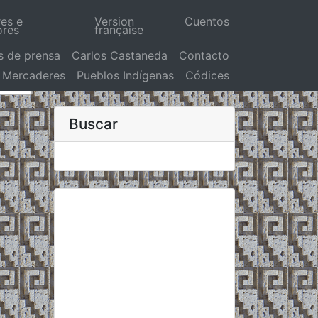
res e
Version
Cuentos
ores
française
s de prensa
Carlos Castaneda
Contacto
Mercaderes
Pueblos Indígenas
Códices
Buscar