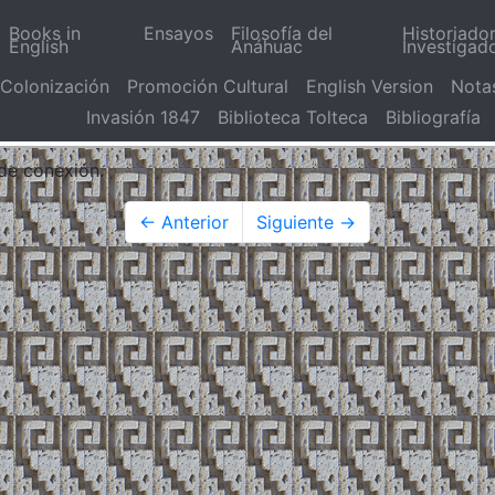
Books in
Ensayos
Filosofía del
Historiado
English
Anáhuac
Investigad
Colonización
Promoción Cultural
English Version
Nota
Invasión 1847
Biblioteca Tolteca
Bibliografía
 de conexión.
← Anterior
Siguiente →