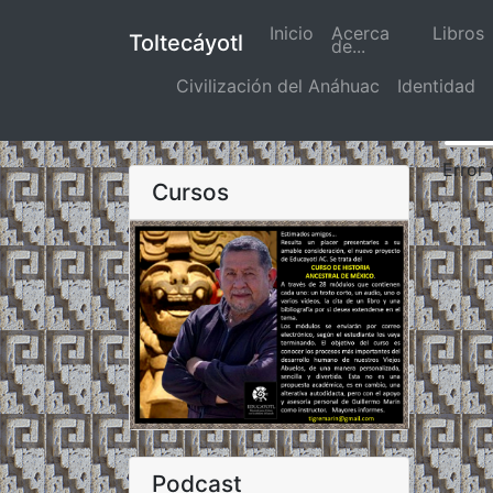
Inicio
(actual)
Acerca
Libros
Toltecáyotl
de...
Civilización del Anáhuac
Identidad
Error
Cursos
Podcast