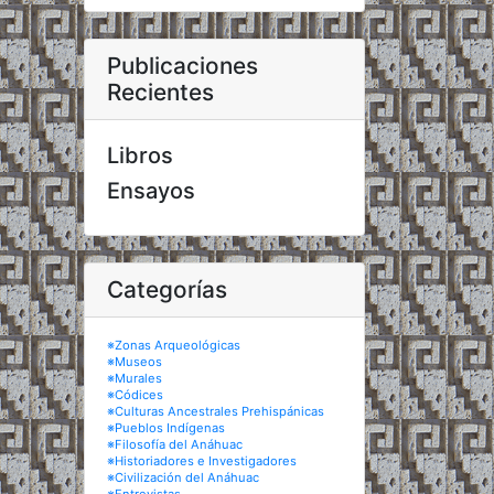
Publicaciones
Recientes
Libros
Ensayos
Categorías
※Zonas Arqueológicas
※Museos
※Murales
※Códices
※Culturas Ancestrales Prehispánicas
※Pueblos Indígenas
※Filosofía del Anáhuac
※Historiadores e Investigadores
※Civilización del Anáhuac