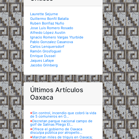
Laurette Sejurne
Guillermo Bonfil Batalla
Ruben Bonfiaz Nuño
Jose Luis Romero Rosado
Alfredo López Austin
Ignacio Romero Vargas Yturbide
Pablo Gonzalez Casanova
Carlos Lenquersdorf
Ramón Grosfoguel
Enrique Dussel
Jaques Lafaye
Jacobo Grinberg
Últimos Artículos
Oaxaca
※
Sin control, incendio que cobró la vida
de 5 comuneros en O...
※
Decretan parque nacional campo de
golf de Salinas Pliego El...
※
Ofrece el gobierno de Oaxaca
disculpa pública por atropello...
※
Marchan miles de triquis en Oaxaca;