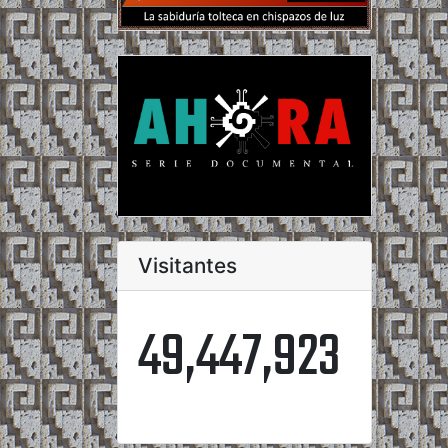
Visitantes
49,447,923