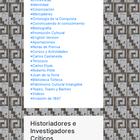
※Entrevistas
※Identidad
※Colonización
※Mercaderes
※Ontología de la Conquista
※Construyendo el conocimiento
※Bibliografía
※Promoción Cultural
※English Version
※Aportaciones
※Notas de Prensa
※Cursos y Actividades
※Carlos Castaneda
※Tetzcoco
※Carlos Elyas
※Roberto Pitlik
※Juan de la Torre
※Biblioteca Tolteca
※Patrimonio Cultural Intangible
※Yopes, Topes y Baches
※Videos
※Invasión de 1847
Historiadores e
Investigadores
Críticos