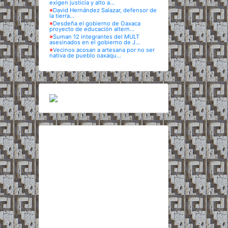
exigen justicia y alto a...
※
David Hernández Salazar, defensor de
la tierra...
※
Desdeña el gobierno de Oaxaca
proyecto de educación altern...
※
Suman 12 integrantes del MULT
asesinados en el gobierno de J...
※
Vecinos acosan a artesana por no ser
nativa de pueblo oaxaqu...