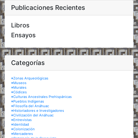
Publicaciones Recientes
Libros
Ensayos
Categorías
※Zonas Arqueológicas
※Museos
※Murales
※Códices
※Culturas Ancestrales Prehispánicas
※Pueblos Indígenas
※Filosofía del Anáhuac
※Historiadores e Investigadores
※Civilización del Anáhuac
※Entrevistas
※Identidad
※Colonización
※Mercaderes