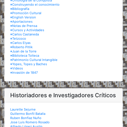
※Ontología de la Conquista
※Construyendo el conocimiento
※Bibliografía
※Promoción Cultural
※English Version
※Aportaciones
※Notas de Prensa
※Cursos y Actividades
※Carlos Castaneda
※Tetzcoco
※Carlos Elyas
※Roberto Pitlik
※Juan de la Torre
※Biblioteca Tolteca
※Patrimonio Cultural Intangible
※Yopes, Topes y Baches
※Videos
※Invasión de 1847
Historiadores e Investigadores Críticos
Laurette Sejurne
Guillermo Bonfil Batalla
Ruben Bonfiaz Nuño
Jose Luis Romero Rosado
Alfredo López Austin