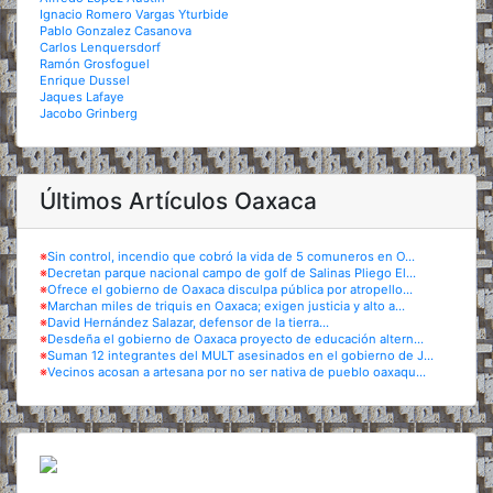
Ignacio Romero Vargas Yturbide
Pablo Gonzalez Casanova
Carlos Lenquersdorf
Ramón Grosfoguel
Enrique Dussel
Jaques Lafaye
Jacobo Grinberg
Últimos Artículos Oaxaca
※
Sin control, incendio que cobró la vida de 5 comuneros en O...
※
Decretan parque nacional campo de golf de Salinas Pliego El...
※
Ofrece el gobierno de Oaxaca disculpa pública por atropello...
※
Marchan miles de triquis en Oaxaca; exigen justicia y alto a...
※
David Hernández Salazar, defensor de la tierra...
※
Desdeña el gobierno de Oaxaca proyecto de educación altern...
※
Suman 12 integrantes del MULT asesinados en el gobierno de J...
※
Vecinos acosan a artesana por no ser nativa de pueblo oaxaqu...