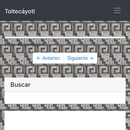
Toltecáyotl
Error de conexión.
← Anterior
Siguiente →
Buscar