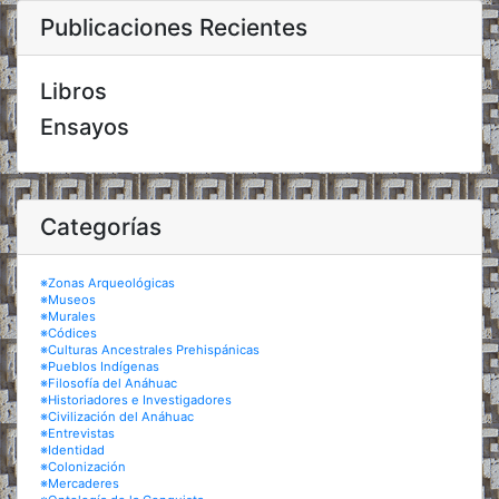
Publicaciones Recientes
Libros
Ensayos
Categorías
※Zonas Arqueológicas
※Museos
※Murales
※Códices
※Culturas Ancestrales Prehispánicas
※Pueblos Indígenas
※Filosofía del Anáhuac
※Historiadores e Investigadores
※Civilización del Anáhuac
※Entrevistas
※Identidad
※Colonización
※Mercaderes