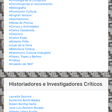
※Ontología de la Conquista
※Construyendo el conocimiento
※Bibliografía
※Promoción Cultural
※English Version
※Aportaciones
※Notas de Prensa
※Cursos y Actividades
※Carlos Castaneda
※Tetzcoco
※Carlos Elyas
※Roberto Pitlik
※Juan de la Torre
※Biblioteca Tolteca
※Patrimonio Cultural Intangible
※Yopes, Topes y Baches
※Videos
※Invasión de 1847
Historiadores e Investigadores Críticos
Laurette Sejurne
Guillermo Bonfil Batalla
Ruben Bonfiaz Nuño
Jose Luis Romero Rosado
Alfredo López Austin