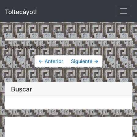
Toltecáyotl
Error de conexión.
← Anterior
Siguiente →
Buscar