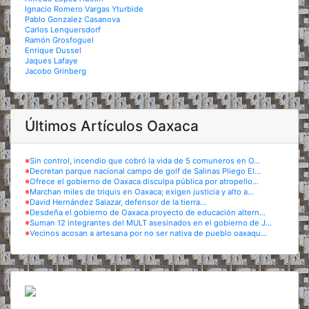
Ignacio Romero Vargas Yturbide
Pablo Gonzalez Casanova
Carlos Lenquersdorf
Ramón Grosfoguel
Enrique Dussel
Jaques Lafaye
Jacobo Grinberg
Últimos Artículos Oaxaca
※
Sin control, incendio que cobró la vida de 5 comuneros en O...
※
Decretan parque nacional campo de golf de Salinas Pliego El...
※
Ofrece el gobierno de Oaxaca disculpa pública por atropello...
※
Marchan miles de triquis en Oaxaca; exigen justicia y alto a...
※
David Hernández Salazar, defensor de la tierra...
※
Desdeña el gobierno de Oaxaca proyecto de educación altern...
※
Suman 12 integrantes del MULT asesinados en el gobierno de J...
※
Vecinos acosan a artesana por no ser nativa de pueblo oaxaqu...