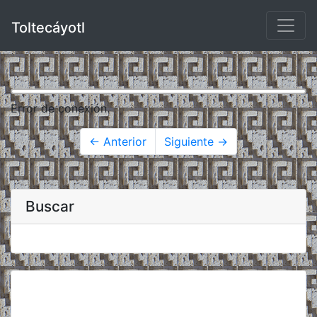
Toltecáyotl
Error de conexión.
← Anterior
Siguiente →
Buscar