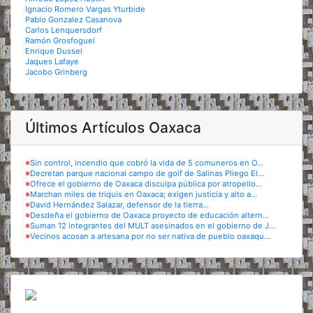
Ignacio Romero Vargas Yturbide
Pablo Gonzalez Casanova
Carlos Lenquersdorf
Ramón Grosfoguel
Enrique Dussel
Jaques Lafaye
Jacobo Grinberg
Últimos Artículos Oaxaca
※
Sin control, incendio que cobró la vida de 5 comuneros en O...
※
Decretan parque nacional campo de golf de Salinas Pliego El...
※
Ofrece el gobierno de Oaxaca disculpa pública por atropello...
※
Marchan miles de triquis en Oaxaca; exigen justicia y alto a...
※
David Hernández Salazar, defensor de la tierra...
※
Desdeña el gobierno de Oaxaca proyecto de educación altern...
※
Suman 12 integrantes del MULT asesinados en el gobierno de J...
※
Vecinos acosan a artesana por no ser nativa de pueblo oaxaqu...