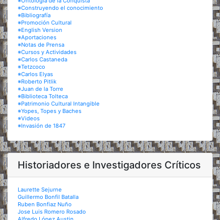
※Ontología de la Conquista
※Construyendo el conocimiento
※Bibliografía
※Promoción Cultural
※English Version
※Aportaciones
※Notas de Prensa
※Cursos y Actividades
※Carlos Castaneda
※Tetzcoco
※Carlos Elyas
※Roberto Pitlik
※Juan de la Torre
※Biblioteca Tolteca
※Patrimonio Cultural Intangible
※Yopes, Topes y Baches
※Videos
※Invasión de 1847
Historiadores e Investigadores Críticos
Laurette Sejurne
Guillermo Bonfil Batalla
Ruben Bonfiaz Nuño
Jose Luis Romero Rosado
Alfredo López Austin