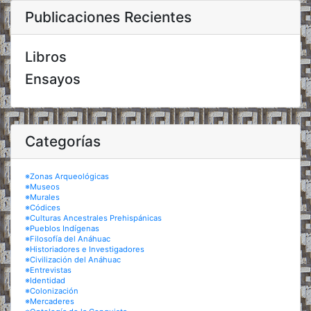
Publicaciones Recientes
Libros
Ensayos
Categorías
※Zonas Arqueológicas
※Museos
※Murales
※Códices
※Culturas Ancestrales Prehispánicas
※Pueblos Indígenas
※Filosofía del Anáhuac
※Historiadores e Investigadores
※Civilización del Anáhuac
※Entrevistas
※Identidad
※Colonización
※Mercaderes