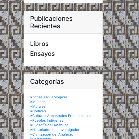
Publicaciones
Recientes
Libros
Ensayos
Categorías
※Zonas Arqueológicas
※Museos
※Murales
※Códices
※Culturas Ancestrales Prehispánicas
※Pueblos Indígenas
※Filosofía del Anáhuac
※Historiadores e Investigadores
※Civilización del Anáhuac