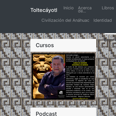
Inicio
(actual)
Acerca
Libros
Toltecáyotl
de...
Civilización del Anáhuac
Identidad
Error
Cursos
Podcast