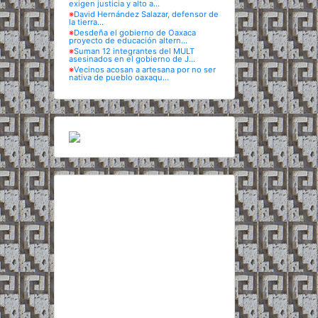
exigen justicia y alto a...
※
David Hernández Salazar, defensor de
la tierra...
※
Desdeña el gobierno de Oaxaca
proyecto de educación altern...
※
Suman 12 integrantes del MULT
asesinados en el gobierno de J...
※
Vecinos acosan a artesana por no ser
nativa de pueblo oaxaqu...