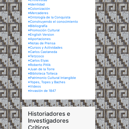
※Entrevistas
※Identidad
※Colonización
※Mercaderes
※Ontología de la Conquista
※Construyendo el conocimiento
※Bibliografía
※Promoción Cultural
※English Version
※Aportaciones
※Notas de Prensa
※Cursos y Actividades
※Carlos Castaneda
※Tetzcoco
※Carlos Elyas
※Roberto Pitlik
※Juan de la Torre
※Biblioteca Tolteca
※Patrimonio Cultural Intangible
※Yopes, Topes y Baches
※Videos
※Invasión de 1847
Historiadores e
Investigadores
Críticos