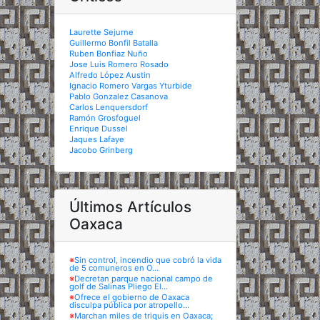
Laurette Sejurne
Guillermo Bonfil Batalla
Ruben Bonfiaz Nuño
Jose Luis Romero Rosado
Alfredo López Austin
Ignacio Romero Vargas Yturbide
Pablo Gonzalez Casanova
Carlos Lenquersdorf
Ramón Grosfoguel
Enrique Dussel
Jaques Lafaye
Jacobo Grinberg
Últimos Artículos
Oaxaca
※
Sin control, incendio que cobró la vida
de 5 comuneros en O...
※
Decretan parque nacional campo de
golf de Salinas Pliego El...
※
Ofrece el gobierno de Oaxaca
disculpa pública por atropello...
※
Marchan miles de triquis en Oaxaca;