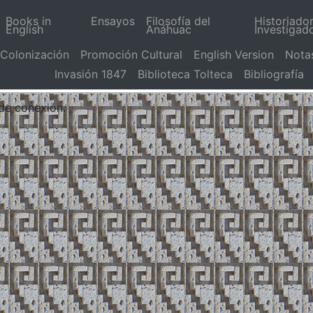
Books in
Ensayos
Filosofía del
Historiado
English
Anáhuac
Investigad
Colonización
Promoción Cultural
English Version
Nota
Invasión 1847
Biblioteca Tolteca
Bibliografía
 de conexión.