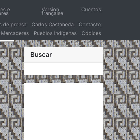
res e
Version
Cuentos
ores
française
s de prensa
Carlos Castaneda
Contacto
Mercaderes
Pueblos Indígenas
Códices
Buscar