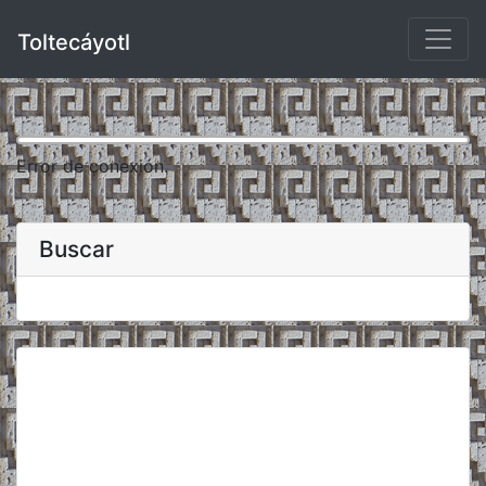
Toltecáyotl
Error de conexión.
Buscar