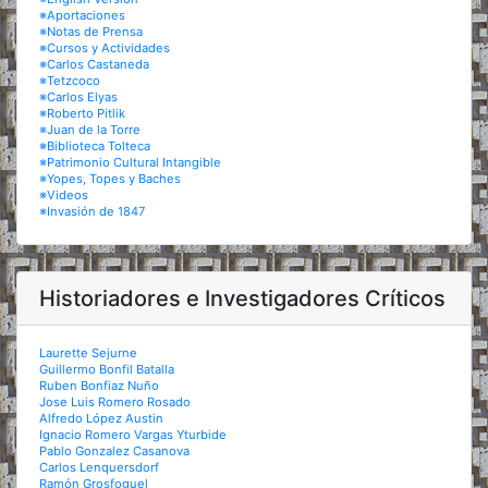
※Aportaciones
※Notas de Prensa
※Cursos y Actividades
※Carlos Castaneda
※Tetzcoco
※Carlos Elyas
※Roberto Pitlik
※Juan de la Torre
※Biblioteca Tolteca
※Patrimonio Cultural Intangible
※Yopes, Topes y Baches
※Videos
※Invasión de 1847
Historiadores e Investigadores Críticos
Laurette Sejurne
Guillermo Bonfil Batalla
Ruben Bonfiaz Nuño
Jose Luis Romero Rosado
Alfredo López Austin
Ignacio Romero Vargas Yturbide
Pablo Gonzalez Casanova
Carlos Lenquersdorf
Ramón Grosfoguel