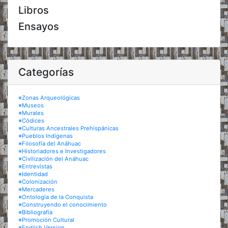
Libros
Ensayos
Categorías
※Zonas Arqueológicas
※Museos
※Murales
※Códices
※Culturas Ancestrales Prehispánicas
※Pueblos Indígenas
※Filosofía del Anáhuac
※Historiadores e Investigadores
※Civilización del Anáhuac
※Entrevistas
※Identidad
※Colonización
※Mercaderes
※Ontología de la Conquista
※Construyendo el conocimiento
※Bibliografía
※Promoción Cultural
※English Version