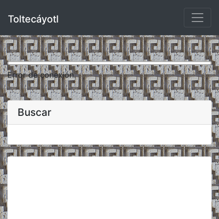
Toltecáyotl
Error de conexión.
Buscar