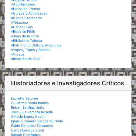
※Aportaciones
※Notas de Prensa
※Cursos y Actividades
※Carlos Castaneda
※Tetzcoco
※Carlos Elyas
※Roberto Pitlik
※Juan de la Torre
※Biblioteca Tolteca
※Patrimonio Cultural Intangible
※Yopes, Topes y Baches
※Videos
※Invasión de 1847
Historiadores e Investigadores Críticos
Laurette Sejurne
Guillermo Bonfil Batalla
Ruben Bonfiaz Nuño
Jose Luis Romero Rosado
Alfredo López Austin
Ignacio Romero Vargas Yturbide
Pablo Gonzalez Casanova
Carlos Lenquersdorf
Ramón Grosfoguel