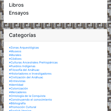
Libros
Ensayos
Categorías
※Zonas Arqueológicas
※Museos
※Murales
※Códices
※Culturas Ancestrales Prehispánicas
※Pueblos Indígenas
※Filosofía del Anáhuac
※Historiadores e Investigadores
※Civilización del Anáhuac
※Entrevistas
※Identidad
※Colonización
※Mercaderes
※Ontología de la Conquista
※Construyendo el conocimiento
※Bibliografía
※Promoción Cultural
※English Version