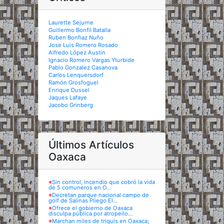
Laurette Sejurne
Guillermo Bonfil Batalla
Ruben Bonfiaz Nuño
Jose Luis Romero Rosado
Alfredo López Austin
Ignacio Romero Vargas Yturbide
Pablo Gonzalez Casanova
Carlos Lenquersdorf
Ramón Grosfoguel
Enrique Dussel
Jaques Lafaye
Jacobo Grinberg
Últimos Artículos
Oaxaca
※
Sin control, incendio que cobró la vida
de 5 comuneros en O...
※
Decretan parque nacional campo de
golf de Salinas Pliego El...
※
Ofrece el gobierno de Oaxaca
disculpa pública por atropello...
※
Marchan miles de triquis en Oaxaca;