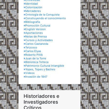
※Entrevistas
※Identidad
※Colonización
※Mercaderes
※Ontología de la Conquista
※Construyendo el conocimiento
※Bibliografía
※Promoción Cultural
※English Version
※Aportaciones
※Notas de Prensa
※Cursos y Actividades
※Carlos Castaneda
※Tetzcoco
※Carlos Elyas
※Roberto Pitlik
※Juan de la Torre
※Biblioteca Tolteca
※Patrimonio Cultural Intangible
※Yopes, Topes y Baches
※Videos
※Invasión de 1847
Historiadores e
Investigadores
Críticos