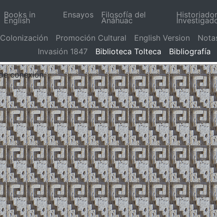
Books in
Ensayos
Filosofía del
Historiado
English
Anáhuac
Investigad
Colonización
Promoción Cultural
English Version
Nota
Invasión 1847
Biblioteca Tolteca
Bibliografía
 de conexión.