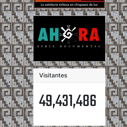
Visitantes
49,431,486