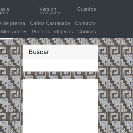
res e
Version
Cuentos
ores
française
s de prensa
Carlos Castaneda
Contacto
Mercaderes
Pueblos Indígenas
Códices
Buscar