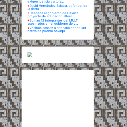
exigen justicia y alto a...
※
David Hernández Salazar, defensor de
la tierra...
※
Desdeña el gobierno de Oaxaca
proyecto de educación altern...
※
Suman 12 integrantes del MULT
asesinados en el gobierno de J...
※
Vecinos acosan a artesana por no ser
nativa de pueblo oaxaqu...