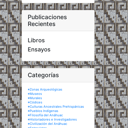
Publicaciones
Recientes
Libros
Ensayos
Categorías
※Zonas Arqueológicas
※Museos
※Murales
※Códices
※Culturas Ancestrales Prehispánicas
※Pueblos Indígenas
※Filosofía del Anáhuac
※Historiadores e Investigadores
※Civilización del Anáhuac