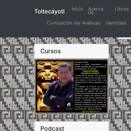
Inicio
(actual)
Acerca
Libros
Toltecáyotl
de...
Civilización del Anáhuac
Identidad
Error
Cursos
Podcast