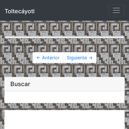
Toltecáyotl
Error de conexión.
← Anterior
Siguiente →
Buscar