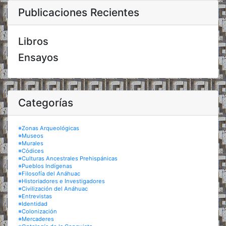
Publicaciones Recientes
Libros
Ensayos
Categorías
※Zonas Arqueológicas
※Museos
※Murales
※Códices
※Culturas Ancestrales Prehispánicas
※Pueblos Indígenas
※Filosofía del Anáhuac
※Historiadores e Investigadores
※Civilización del Anáhuac
※Entrevistas
※Identidad
※Colonización
※Mercaderes