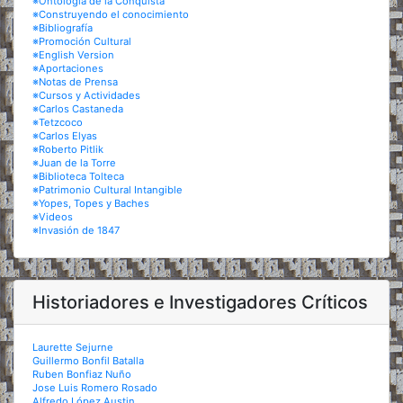
※Ontología de la Conquista
※Construyendo el conocimiento
※Bibliografía
※Promoción Cultural
※English Version
※Aportaciones
※Notas de Prensa
※Cursos y Actividades
※Carlos Castaneda
※Tetzcoco
※Carlos Elyas
※Roberto Pitlik
※Juan de la Torre
※Biblioteca Tolteca
※Patrimonio Cultural Intangible
※Yopes, Topes y Baches
※Videos
※Invasión de 1847
Historiadores e Investigadores Críticos
Laurette Sejurne
Guillermo Bonfil Batalla
Ruben Bonfiaz Nuño
Jose Luis Romero Rosado
Alfredo López Austin