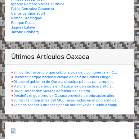
Ignacio Romero Vargas Yturbide
Pablo Gonzalez Casanova
Carlos Lenquersdorf
Ramón Grosfoguel
Enrique Dussel
Jaques Lafaye
Jacobo Grinberg
Últimos Artículos Oaxaca
※
Sin control, incendio que cobró la vida de 5 comuneros en O...
※
Decretan parque nacional campo de golf de Salinas Pliego El...
※
Ofrece el gobierno de Oaxaca disculpa pública por atropello...
※
Marchan miles de triquis en Oaxaca; exigen justicia y alto a...
※
David Hernández Salazar, defensor de la tierra...
※
Desdeña el gobierno de Oaxaca proyecto de educación altern...
※
Suman 12 integrantes del MULT asesinados en el gobierno de J...
※
Vecinos acosan a artesana por no ser nativa de pueblo oaxaqu...