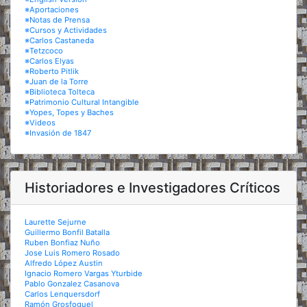
※Aportaciones
※Notas de Prensa
※Cursos y Actividades
※Carlos Castaneda
※Tetzcoco
※Carlos Elyas
※Roberto Pitlik
※Juan de la Torre
※Biblioteca Tolteca
※Patrimonio Cultural Intangible
※Yopes, Topes y Baches
※Videos
※Invasión de 1847
Historiadores e Investigadores Críticos
Laurette Sejurne
Guillermo Bonfil Batalla
Ruben Bonfiaz Nuño
Jose Luis Romero Rosado
Alfredo López Austin
Ignacio Romero Vargas Yturbide
Pablo Gonzalez Casanova
Carlos Lenquersdorf
Ramón Grosfoguel