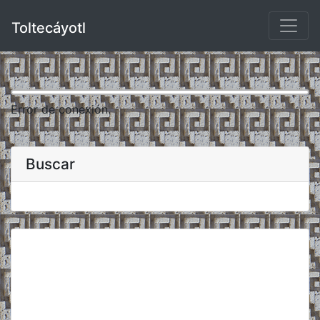
Toltecáyotl
Error de conexión.
Buscar