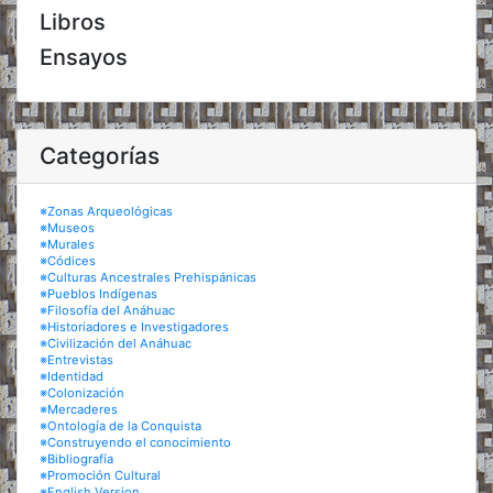
Libros
Ensayos
Categorías
※Zonas Arqueológicas
※Museos
※Murales
※Códices
※Culturas Ancestrales Prehispánicas
※Pueblos Indígenas
※Filosofía del Anáhuac
※Historiadores e Investigadores
※Civilización del Anáhuac
※Entrevistas
※Identidad
※Colonización
※Mercaderes
※Ontología de la Conquista
※Construyendo el conocimiento
※Bibliografía
※Promoción Cultural
※English Version