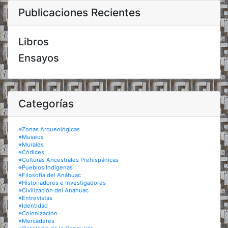
Publicaciones Recientes
Libros
Ensayos
Categorías
※Zonas Arqueológicas
※Museos
※Murales
※Códices
※Culturas Ancestrales Prehispánicas
※Pueblos Indígenas
※Filosofía del Anáhuac
※Historiadores e Investigadores
※Civilización del Anáhuac
※Entrevistas
※Identidad
※Colonización
※Mercaderes