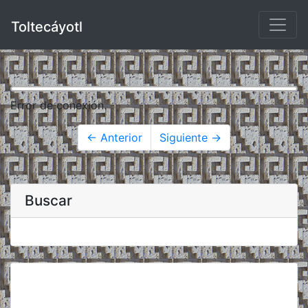
Toltecáyotl
Error de conexión.
← Anterior
Siguiente →
Buscar