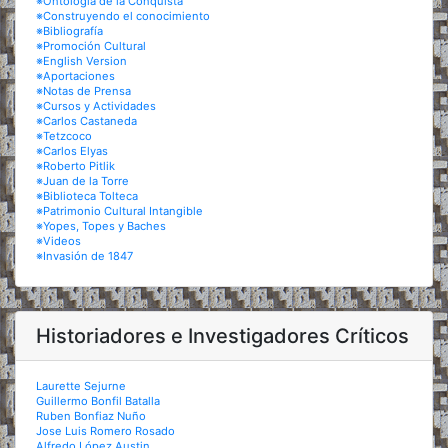
※Ontología de la Conquista
※Construyendo el conocimiento
※Bibliografía
※Promoción Cultural
※English Version
※Aportaciones
※Notas de Prensa
※Cursos y Actividades
※Carlos Castaneda
※Tetzcoco
※Carlos Elyas
※Roberto Pitlik
※Juan de la Torre
※Biblioteca Tolteca
※Patrimonio Cultural Intangible
※Yopes, Topes y Baches
※Videos
※Invasión de 1847
Historiadores e Investigadores Críticos
Laurette Sejurne
Guillermo Bonfil Batalla
Ruben Bonfiaz Nuño
Jose Luis Romero Rosado
Alfredo López Austin