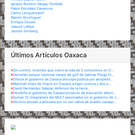
Ignacio Romero Vargas Yturbide
Pablo Gonzalez Casanova
Carlos Lenquersdorf
Ramón Grosfoguel
Enrique Dussel
Jaques Lafaye
Jacobo Grinberg
Últimos Artículos Oaxaca
※
Sin control, incendio que cobró la vida de 5 comuneros en O...
※
Decretan parque nacional campo de golf de Salinas Pliego El...
※
Ofrece el gobierno de Oaxaca disculpa pública por atropello...
※
Marchan miles de triquis en Oaxaca; exigen justicia y alto a...
※
David Hernández Salazar, defensor de la tierra...
※
Desdeña el gobierno de Oaxaca proyecto de educación altern...
※
Suman 12 integrantes del MULT asesinados en el gobierno de J...
※
Vecinos acosan a artesana por no ser nativa de pueblo oaxaqu...