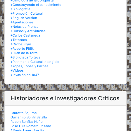
※Ontología de la Conquista
※Construyendo el conocimiento
※Bibliografía
※Promoción Cultural
※English Version
※Aportaciones
※Notas de Prensa
※Cursos y Actividades
※Carlos Castaneda
※Tetzcoco
※Carlos Elyas
※Roberto Pitlik
※Juan de la Torre
※Biblioteca Tolteca
※Patrimonio Cultural Intangible
※Yopes, Topes y Baches
※Videos
※Invasión de 1847
Historiadores e Investigadores Críticos
Laurette Sejurne
Guillermo Bonfil Batalla
Ruben Bonfiaz Nuño
Jose Luis Romero Rosado
Alfredo López Austin