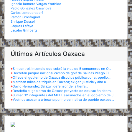
Ignacio Romero Vargas Yturbide
Pablo Gonzalez Casanova
Carlos Lenquersdorf
Ramón Grosfoguel
Enrique Dussel
Jaques Lafaye
Jacobo Grinberg
Últimos Artículos Oaxaca
※
Sin control, incendio que cobró la vida de 5 comuneros en O...
※
Decretan parque nacional campo de golf de Salinas Pliego El...
※
Ofrece el gobierno de Oaxaca disculpa pública por atropello...
※
Marchan miles de triquis en Oaxaca; exigen justicia y alto a...
※
David Hernández Salazar, defensor de la tierra...
※
Desdeña el gobierno de Oaxaca proyecto de educación altern...
※
Suman 12 integrantes del MULT asesinados en el gobierno de J...
※
Vecinos acosan a artesana por no ser nativa de pueblo oaxaqu...