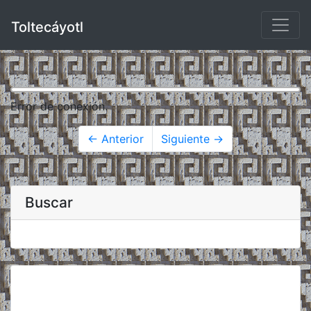
Toltecáyotl
Error de conexión.
← Anterior
Siguiente →
Buscar