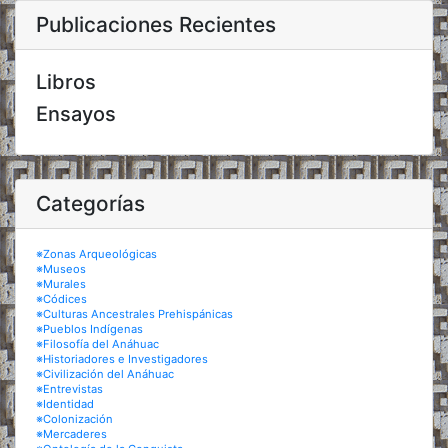
Publicaciones Recientes
Libros
Ensayos
Categorías
※Zonas Arqueológicas
※Museos
※Murales
※Códices
※Culturas Ancestrales Prehispánicas
※Pueblos Indígenas
※Filosofía del Anáhuac
※Historiadores e Investigadores
※Civilización del Anáhuac
※Entrevistas
※Identidad
※Colonización
※Mercaderes