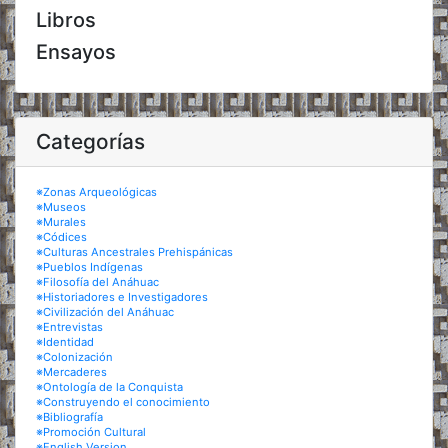
Libros
Ensayos
Categorías
※Zonas Arqueológicas
※Museos
※Murales
※Códices
※Culturas Ancestrales Prehispánicas
※Pueblos Indígenas
※Filosofía del Anáhuac
※Historiadores e Investigadores
※Civilización del Anáhuac
※Entrevistas
※Identidad
※Colonización
※Mercaderes
※Ontología de la Conquista
※Construyendo el conocimiento
※Bibliografía
※Promoción Cultural
※English Version