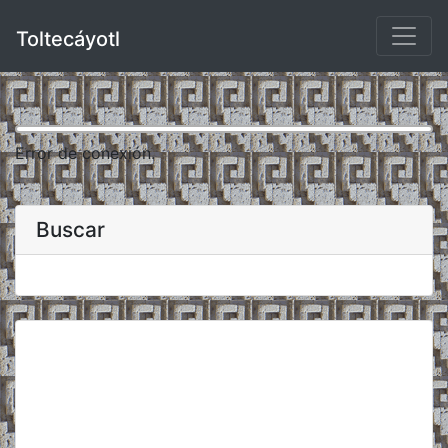
Toltecáyotl
Error de conexión.
Buscar