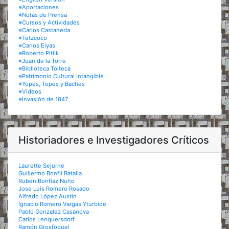
※Aportaciones
※Notas de Prensa
※Cursos y Actividades
※Carlos Castaneda
※Tetzcoco
※Carlos Elyas
※Roberto Pitlik
※Juan de la Torre
※Biblioteca Tolteca
※Patrimonio Cultural Intangible
※Yopes, Topes y Baches
※Videos
※Invasión de 1847
Historiadores e Investigadores Críticos
Laurette Sejurne
Guillermo Bonfil Batalla
Ruben Bonfiaz Nuño
Jose Luis Romero Rosado
Alfredo López Austin
Ignacio Romero Vargas Yturbide
Pablo Gonzalez Casanova
Carlos Lenquersdorf
Ramón Grosfoguel