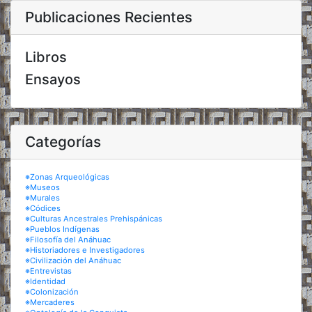
Publicaciones Recientes
Libros
Ensayos
Categorías
※Zonas Arqueológicas
※Museos
※Murales
※Códices
※Culturas Ancestrales Prehispánicas
※Pueblos Indígenas
※Filosofía del Anáhuac
※Historiadores e Investigadores
※Civilización del Anáhuac
※Entrevistas
※Identidad
※Colonización
※Mercaderes