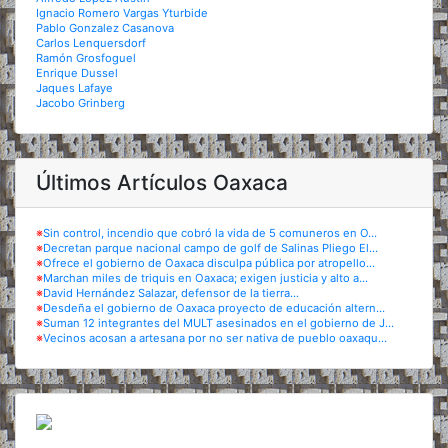
Ignacio Romero Vargas Yturbide
Pablo Gonzalez Casanova
Carlos Lenquersdorf
Ramón Grosfoguel
Enrique Dussel
Jaques Lafaye
Jacobo Grinberg
Últimos Artículos Oaxaca
※
Sin control, incendio que cobró la vida de 5 comuneros en O...
※
Decretan parque nacional campo de golf de Salinas Pliego El...
※
Ofrece el gobierno de Oaxaca disculpa pública por atropello...
※
Marchan miles de triquis en Oaxaca; exigen justicia y alto a...
※
David Hernández Salazar, defensor de la tierra...
※
Desdeña el gobierno de Oaxaca proyecto de educación altern...
※
Suman 12 integrantes del MULT asesinados en el gobierno de J...
※
Vecinos acosan a artesana por no ser nativa de pueblo oaxaqu...