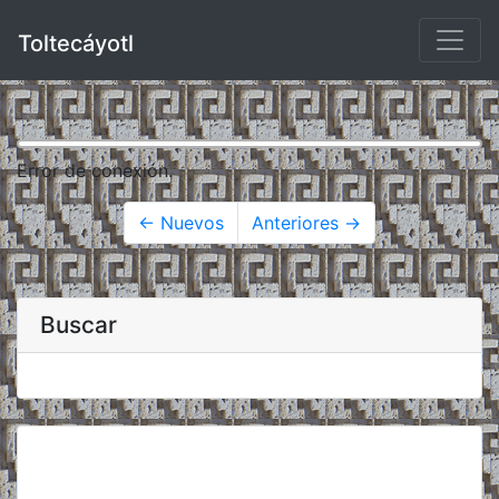
Toltecáyotl
Error de conexión.
← Nuevos
Anteriores →
Buscar