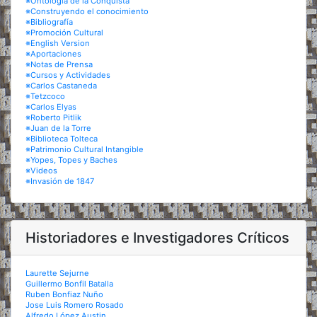
※Ontología de la Conquista
※Construyendo el conocimiento
※Bibliografía
※Promoción Cultural
※English Version
※Aportaciones
※Notas de Prensa
※Cursos y Actividades
※Carlos Castaneda
※Tetzcoco
※Carlos Elyas
※Roberto Pitlik
※Juan de la Torre
※Biblioteca Tolteca
※Patrimonio Cultural Intangible
※Yopes, Topes y Baches
※Videos
※Invasión de 1847
Historiadores e Investigadores Críticos
Laurette Sejurne
Guillermo Bonfil Batalla
Ruben Bonfiaz Nuño
Jose Luis Romero Rosado
Alfredo López Austin