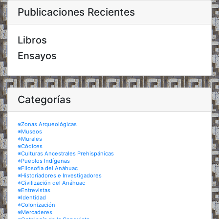
Publicaciones Recientes
Libros
Ensayos
Categorías
※Zonas Arqueológicas
※Museos
※Murales
※Códices
※Culturas Ancestrales Prehispánicas
※Pueblos Indígenas
※Filosofía del Anáhuac
※Historiadores e Investigadores
※Civilización del Anáhuac
※Entrevistas
※Identidad
※Colonización
※Mercaderes