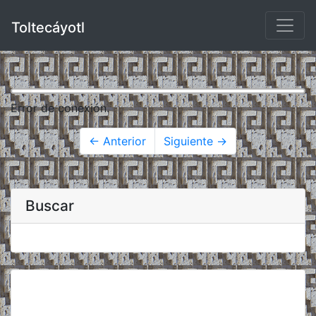
Toltecáyotl
Error de conexión.
← Anterior
Siguiente →
Buscar