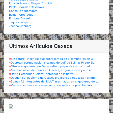
Ignacio Romero Vargas Yturbide
Pablo Gonzalez Casanova
Carlos Lenquersdorf
Ramón Grosfoguel
Enrique Dussel
Jaques Lafaye
Jacobo Grinberg
Últimos Artículos Oaxaca
※
Sin control, incendio que cobró la vida de 5 comuneros en O...
※
Decretan parque nacional campo de golf de Salinas Pliego El...
※
Ofrece el gobierno de Oaxaca disculpa pública por atropello...
※
Marchan miles de triquis en Oaxaca; exigen justicia y alto a...
※
David Hernández Salazar, defensor de la tierra...
※
Desdeña el gobierno de Oaxaca proyecto de educación altern...
※
Suman 12 integrantes del MULT asesinados en el gobierno de J...
※
Vecinos acosan a artesana por no ser nativa de pueblo oaxaqu...