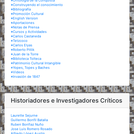
※Ontología de la Conquista
※Construyendo el conocimiento
※Bibliografía
※Promoción Cultural
※English Version
※Aportaciones
※Notas de Prensa
※Cursos y Actividades
※Carlos Castaneda
※Tetzcoco
※Carlos Elyas
※Roberto Pitlik
※Juan de la Torre
※Biblioteca Tolteca
※Patrimonio Cultural Intangible
※Yopes, Topes y Baches
※Videos
※Invasión de 1847
Historiadores e Investigadores Críticos
Laurette Sejurne
Guillermo Bonfil Batalla
Ruben Bonfiaz Nuño
Jose Luis Romero Rosado
Alfredo López Austin