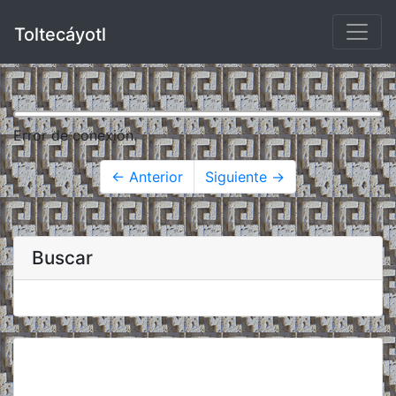
Toltecáyotl
Error de conexión.
← Anterior
Siguiente →
Buscar