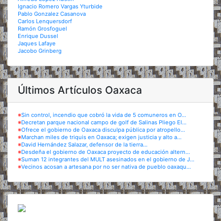
Ignacio Romero Vargas Yturbide
Pablo Gonzalez Casanova
Carlos Lenquersdorf
Ramón Grosfoguel
Enrique Dussel
Jaques Lafaye
Jacobo Grinberg
Últimos Artículos Oaxaca
※
Sin control, incendio que cobró la vida de 5 comuneros en O...
※
Decretan parque nacional campo de golf de Salinas Pliego El...
※
Ofrece el gobierno de Oaxaca disculpa pública por atropello...
※
Marchan miles de triquis en Oaxaca; exigen justicia y alto a...
※
David Hernández Salazar, defensor de la tierra...
※
Desdeña el gobierno de Oaxaca proyecto de educación altern...
※
Suman 12 integrantes del MULT asesinados en el gobierno de J...
※
Vecinos acosan a artesana por no ser nativa de pueblo oaxaqu...