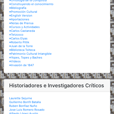
※Ontología de la Conquista
※Construyendo el conocimiento
※Bibliografía
※Promoción Cultural
※English Version
※Aportaciones
※Notas de Prensa
※Cursos y Actividades
※Carlos Castaneda
※Tetzcoco
※Carlos Elyas
※Roberto Pitlik
※Juan de la Torre
※Biblioteca Tolteca
※Patrimonio Cultural Intangible
※Yopes, Topes y Baches
※Videos
※Invasión de 1847
Historiadores e Investigadores Críticos
Laurette Sejurne
Guillermo Bonfil Batalla
Ruben Bonfiaz Nuño
Jose Luis Romero Rosado
Alfredo López Austin