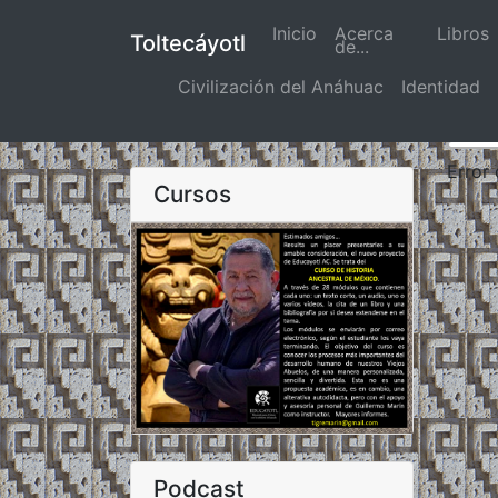
Inicio
(actual)
Acerca
Libros
Toltecáyotl
de...
Civilización del Anáhuac
Identidad
Error
Cursos
Podcast