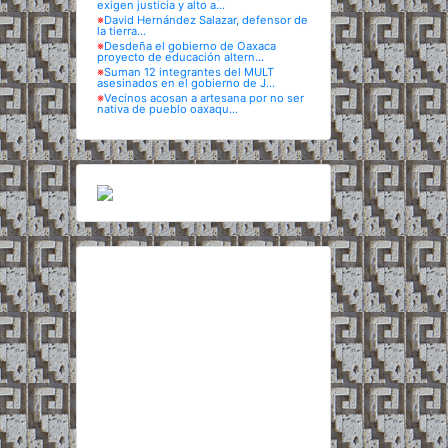
exigen justicia y alto a...
※
David Hernández Salazar, defensor de
la tierra...
※
Desdeña el gobierno de Oaxaca
proyecto de educación altern...
※
Suman 12 integrantes del MULT
asesinados en el gobierno de J...
※
Vecinos acosan a artesana por no ser
nativa de pueblo oaxaqu...