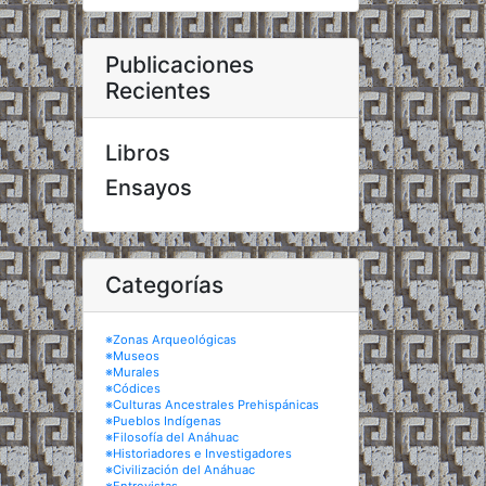
Publicaciones
Recientes
Libros
Ensayos
Categorías
※Zonas Arqueológicas
※Museos
※Murales
※Códices
※Culturas Ancestrales Prehispánicas
※Pueblos Indígenas
※Filosofía del Anáhuac
※Historiadores e Investigadores
※Civilización del Anáhuac