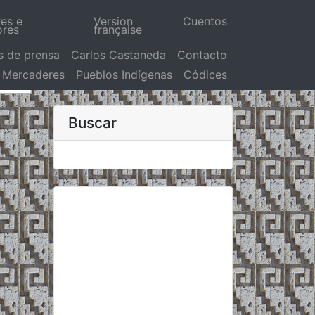
res e
Version
Cuentos
ores
française
s de prensa
Carlos Castaneda
Contacto
Mercaderes
Pueblos Indígenas
Códices
Buscar