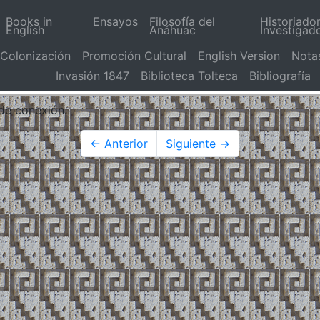
Books in
Ensayos
Filosofía del
Historiado
English
Anáhuac
Investigad
Colonización
Promoción Cultural
English Version
Nota
Invasión 1847
Biblioteca Tolteca
Bibliografía
 de conexión.
← Anterior
Siguiente →