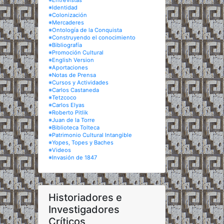
※Entrevistas
※Identidad
※Colonización
※Mercaderes
※Ontología de la Conquista
※Construyendo el conocimiento
※Bibliografía
※Promoción Cultural
※English Version
※Aportaciones
※Notas de Prensa
※Cursos y Actividades
※Carlos Castaneda
※Tetzcoco
※Carlos Elyas
※Roberto Pitlik
※Juan de la Torre
※Biblioteca Tolteca
※Patrimonio Cultural Intangible
※Yopes, Topes y Baches
※Videos
※Invasión de 1847
Historiadores e
Investigadores
Críticos