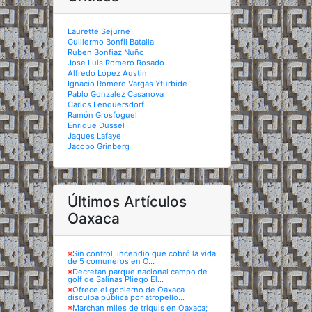
Laurette Sejurne
Guillermo Bonfil Batalla
Ruben Bonfiaz Nuño
Jose Luis Romero Rosado
Alfredo López Austin
Ignacio Romero Vargas Yturbide
Pablo Gonzalez Casanova
Carlos Lenquersdorf
Ramón Grosfoguel
Enrique Dussel
Jaques Lafaye
Jacobo Grinberg
Últimos Artículos
Oaxaca
※
Sin control, incendio que cobró la vida
de 5 comuneros en O...
※
Decretan parque nacional campo de
golf de Salinas Pliego El...
※
Ofrece el gobierno de Oaxaca
disculpa pública por atropello...
※
Marchan miles de triquis en Oaxaca;