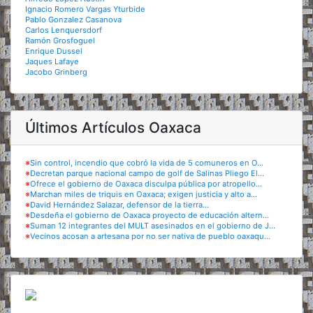
Ignacio Romero Vargas Yturbide
Pablo Gonzalez Casanova
Carlos Lenquersdorf
Ramón Grosfoguel
Enrique Dussel
Jaques Lafaye
Jacobo Grinberg
Últimos Artículos Oaxaca
※
Sin control, incendio que cobró la vida de 5 comuneros en O...
※
Decretan parque nacional campo de golf de Salinas Pliego El...
※
Ofrece el gobierno de Oaxaca disculpa pública por atropello...
※
Marchan miles de triquis en Oaxaca; exigen justicia y alto a...
※
David Hernández Salazar, defensor de la tierra...
※
Desdeña el gobierno de Oaxaca proyecto de educación altern...
※
Suman 12 integrantes del MULT asesinados en el gobierno de J...
※
Vecinos acosan a artesana por no ser nativa de pueblo oaxaqu...