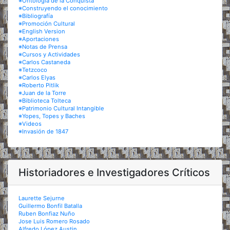
※Ontología de la Conquista
※Construyendo el conocimiento
※Bibliografía
※Promoción Cultural
※English Version
※Aportaciones
※Notas de Prensa
※Cursos y Actividades
※Carlos Castaneda
※Tetzcoco
※Carlos Elyas
※Roberto Pitlik
※Juan de la Torre
※Biblioteca Tolteca
※Patrimonio Cultural Intangible
※Yopes, Topes y Baches
※Videos
※Invasión de 1847
Historiadores e Investigadores Críticos
Laurette Sejurne
Guillermo Bonfil Batalla
Ruben Bonfiaz Nuño
Jose Luis Romero Rosado
Alfredo López Austin