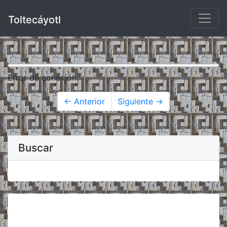
Toltecáyotl
Error de conexión.
← Anterior
Siguiente →
Buscar