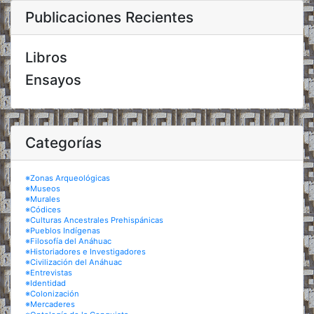
Publicaciones Recientes
Libros
Ensayos
Categorías
※Zonas Arqueológicas
※Museos
※Murales
※Códices
※Culturas Ancestrales Prehispánicas
※Pueblos Indígenas
※Filosofía del Anáhuac
※Historiadores e Investigadores
※Civilización del Anáhuac
※Entrevistas
※Identidad
※Colonización
※Mercaderes