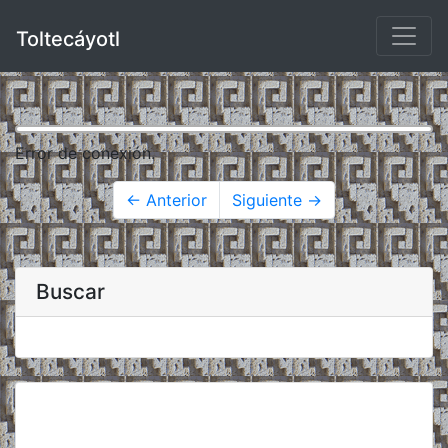
Toltecáyotl
Error de conexión.
← Anterior
Siguiente →
Buscar