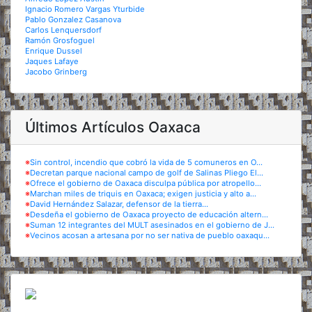
Ignacio Romero Vargas Yturbide
Pablo Gonzalez Casanova
Carlos Lenquersdorf
Ramón Grosfoguel
Enrique Dussel
Jaques Lafaye
Jacobo Grinberg
Últimos Artículos Oaxaca
※
Sin control, incendio que cobró la vida de 5 comuneros en O...
※
Decretan parque nacional campo de golf de Salinas Pliego El...
※
Ofrece el gobierno de Oaxaca disculpa pública por atropello...
※
Marchan miles de triquis en Oaxaca; exigen justicia y alto a...
※
David Hernández Salazar, defensor de la tierra...
※
Desdeña el gobierno de Oaxaca proyecto de educación altern...
※
Suman 12 integrantes del MULT asesinados en el gobierno de J...
※
Vecinos acosan a artesana por no ser nativa de pueblo oaxaqu...