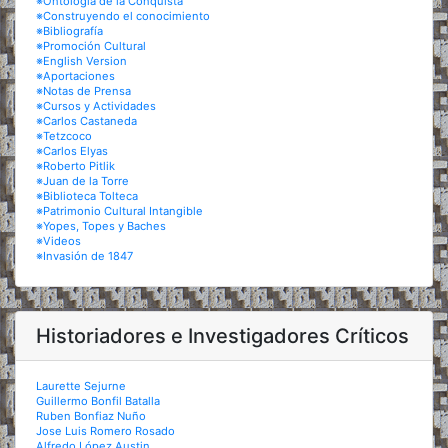
※Ontología de la Conquista
※Construyendo el conocimiento
※Bibliografía
※Promoción Cultural
※English Version
※Aportaciones
※Notas de Prensa
※Cursos y Actividades
※Carlos Castaneda
※Tetzcoco
※Carlos Elyas
※Roberto Pitlik
※Juan de la Torre
※Biblioteca Tolteca
※Patrimonio Cultural Intangible
※Yopes, Topes y Baches
※Videos
※Invasión de 1847
Historiadores e Investigadores Críticos
Laurette Sejurne
Guillermo Bonfil Batalla
Ruben Bonfiaz Nuño
Jose Luis Romero Rosado
Alfredo López Austin