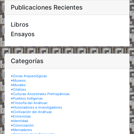
Publicaciones Recientes
Libros
Ensayos
Categorías
※Zonas Arqueológicas
※Museos
※Murales
※Códices
※Culturas Ancestrales Prehispánicas
※Pueblos Indígenas
※Filosofía del Anáhuac
※Historiadores e Investigadores
※Civilización del Anáhuac
※Entrevistas
※Identidad
※Colonización
※Mercaderes