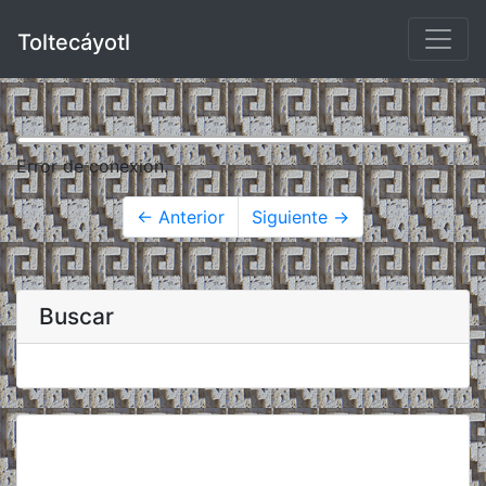
Toltecáyotl
Error de conexión.
← Anterior
Siguiente →
Buscar