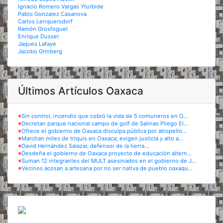
Ignacio Romero Vargas Yturbide
Pablo Gonzalez Casanova
Carlos Lenquersdorf
Ramón Grosfoguel
Enrique Dussel
Jaques Lafaye
Jacobo Grinberg
Últimos Artículos Oaxaca
※
Sin control, incendio que cobró la vida de 5 comuneros en O...
※
Decretan parque nacional campo de golf de Salinas Pliego El...
※
Ofrece el gobierno de Oaxaca disculpa pública por atropello...
※
Marchan miles de triquis en Oaxaca; exigen justicia y alto a...
※
David Hernández Salazar, defensor de la tierra...
※
Desdeña el gobierno de Oaxaca proyecto de educación altern...
※
Suman 12 integrantes del MULT asesinados en el gobierno de J...
※
Vecinos acosan a artesana por no ser nativa de pueblo oaxaqu...