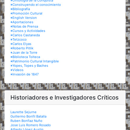
※Ontología de la Conquista
※Construyendo el conocimiento
※Bibliografía
※Promoción Cultural
※English Version
※Aportaciones
※Notas de Prensa
※Cursos y Actividades
※Carlos Castaneda
※Tetzcoco
※Carlos Elyas
※Roberto Pitlik
※Juan de la Torre
※Biblioteca Tolteca
※Patrimonio Cultural Intangible
※Yopes, Topes y Baches
※Videos
※Invasión de 1847
Historiadores e Investigadores Críticos
Laurette Sejurne
Guillermo Bonfil Batalla
Ruben Bonfiaz Nuño
Jose Luis Romero Rosado
Alfredo López Austin