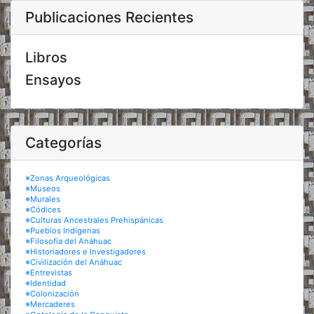
Publicaciones Recientes
Libros
Ensayos
Categorías
※Zonas Arqueológicas
※Museos
※Murales
※Códices
※Culturas Ancestrales Prehispánicas
※Pueblos Indígenas
※Filosofía del Anáhuac
※Historiadores e Investigadores
※Civilización del Anáhuac
※Entrevistas
※Identidad
※Colonización
※Mercaderes