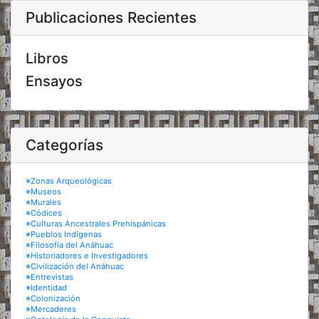
Publicaciones Recientes
Libros
Ensayos
Categorías
※Zonas Arqueológicas
※Museos
※Murales
※Códices
※Culturas Ancestrales Prehispánicas
※Pueblos Indígenas
※Filosofía del Anáhuac
※Historiadores e Investigadores
※Civilización del Anáhuac
※Entrevistas
※Identidad
※Colonización
※Mercaderes