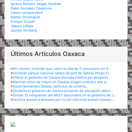
Ignacio Romero Vargas Yturbide
Pablo Gonzalez Casanova
Carlos Lenquersdorf
Ramón Grosfoguel
Enrique Dussel
Jaques Lafaye
Jacobo Grinberg
Últimos Artículos Oaxaca
※
Sin control, incendio que cobró la vida de 5 comuneros en O...
※
Decretan parque nacional campo de golf de Salinas Pliego El...
※
Ofrece el gobierno de Oaxaca disculpa pública por atropello...
※
Marchan miles de triquis en Oaxaca; exigen justicia y alto a...
※
David Hernández Salazar, defensor de la tierra...
※
Desdeña el gobierno de Oaxaca proyecto de educación altern...
※
Suman 12 integrantes del MULT asesinados en el gobierno de J...
※
Vecinos acosan a artesana por no ser nativa de pueblo oaxaqu...