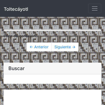
Toltecáyotl
Error de conexión.
← Anterior
Siguiente →
Buscar