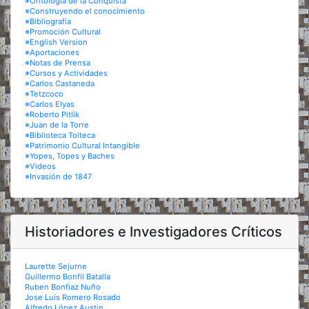
※Ontología de la Conquista
※Construyendo el conocimiento
※Bibliografía
※Promoción Cultural
※English Version
※Aportaciones
※Notas de Prensa
※Cursos y Actividades
※Carlos Castaneda
※Tetzcoco
※Carlos Elyas
※Roberto Pitlik
※Juan de la Torre
※Biblioteca Tolteca
※Patrimonio Cultural Intangible
※Yopes, Topes y Baches
※Videos
※Invasión de 1847
Historiadores e Investigadores Críticos
Laurette Sejurne
Guillermo Bonfil Batalla
Ruben Bonfiaz Nuño
Jose Luis Romero Rosado
Alfredo López Austin