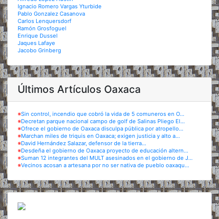
Ignacio Romero Vargas Yturbide
Pablo Gonzalez Casanova
Carlos Lenquersdorf
Ramón Grosfoguel
Enrique Dussel
Jaques Lafaye
Jacobo Grinberg
Últimos Artículos Oaxaca
※
Sin control, incendio que cobró la vida de 5 comuneros en O...
※
Decretan parque nacional campo de golf de Salinas Pliego El...
※
Ofrece el gobierno de Oaxaca disculpa pública por atropello...
※
Marchan miles de triquis en Oaxaca; exigen justicia y alto a...
※
David Hernández Salazar, defensor de la tierra...
※
Desdeña el gobierno de Oaxaca proyecto de educación altern...
※
Suman 12 integrantes del MULT asesinados en el gobierno de J...
※
Vecinos acosan a artesana por no ser nativa de pueblo oaxaqu...