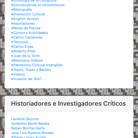
※Ontología de la Conquista
※Construyendo el conocimiento
※Bibliografía
※Promoción Cultural
※English Version
※Aportaciones
※Notas de Prensa
※Cursos y Actividades
※Carlos Castaneda
※Tetzcoco
※Carlos Elyas
※Roberto Pitlik
※Juan de la Torre
※Biblioteca Tolteca
※Patrimonio Cultural Intangible
※Yopes, Topes y Baches
※Videos
※Invasión de 1847
Historiadores e Investigadores Críticos
Laurette Sejurne
Guillermo Bonfil Batalla
Ruben Bonfiaz Nuño
Jose Luis Romero Rosado
Alfredo López Austin