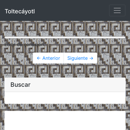
Toltecáyotl
Error de conexión.
← Anterior
Siguiente →
Buscar