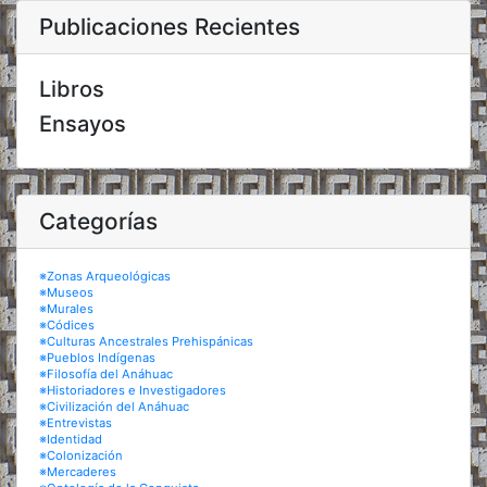
Publicaciones Recientes
Libros
Ensayos
Categorías
※Zonas Arqueológicas
※Museos
※Murales
※Códices
※Culturas Ancestrales Prehispánicas
※Pueblos Indígenas
※Filosofía del Anáhuac
※Historiadores e Investigadores
※Civilización del Anáhuac
※Entrevistas
※Identidad
※Colonización
※Mercaderes